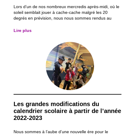
Lors d’un de nos nombreux mercredis après-midi, où le
soleil semblait jouer à cache-cache malgré les 20
degrés en prévision, nous nous sommes rendus au
musée des enfants à Ixelles. Ce lieu, que certains de
nos jeunes avaient déjà visité, semblait être idéal pour
Lire plus
notre groupe des castors du mercredi...
Les grandes modifications du
calendrier scolaire à partir de l’année
2022-2023
Nous sommes à l’aube d’une nouvelle ère pour le