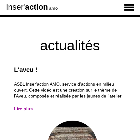
inser'
action
amo
actualités
L'aveu !
ASBL Inser'action AMO, service d'actions en milieu
ouvert. Cette vidéo est une création sur le thème de
l'Aveu, composée et réalisée par les jeunes de l'atelier
Théâtre de l'ASBL Inser'action . Avec le soutien de la
Commission communautaire française, de la commune
Lire plus
de Saint-Josse-Ten-Noode (réserve...