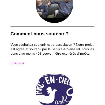
Comment nous soutenir ?
Vous souhaitez soutenir notre association ? Notre projet
est agréé et soutenu par le Service Arc-en-Ciel. Tous les
dons d’au moins 40€ peuvent être exonérés d’impôts.
Le service Arc-en-Ciel vous adressera dans le courant
du 1er trimestre de l’année suivante l’attestation fiscale
Lire plus
à joindre à votre...