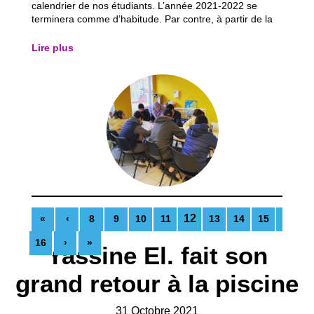
calendrier de nos étudiants. L’année 2021-2022 se
terminera comme d’habitude. Par contre, à partir de la
rentrée du mois de septembre, de grands changements
dans le calendrier scolaire vont s'opérer. Il est important
Lire plus
de le savoir afin de pouvoir s’y...
12
«
‹
8
9
10
11
13
14
15
16
›
»
Yassine El. fait son
grand retour à la piscine
31 Octobre 2021