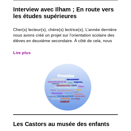
Interview avec Ilham ; En route vers
les études supérieures
Cher(s) lecteur(s), chère(s) lectrice(s), L’année dernière
nous avons créé un projet sur l’orientation scolaire des
élèves en deuxième secondaire. À côté de cela, nous
nous sommes également procuré des outils spécifiques
à l’orientation des jeunes qui vont poursuivre leurs
Lire plus
études dans l’...
Les Castors au musée des enfants