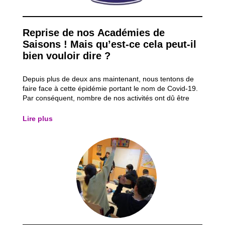
Reprise de nos Académies de
Saisons ! Mais qu’est-ce cela peut-il
bien vouloir dire ?
Depuis plus de deux ans maintenant, nous tentons de
faire face à cette épidémie portant le nom de Covid-19.
Par conséquent, nombre de nos activités ont dû être
suspendues suite à cela. Notamment, nos différentes
Académies de saisons. Mais qu’est-ce cela peut-il bien
Lire plus
vouloir dire ? Dans le même...