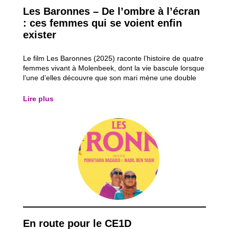
Les Baronnes – De l’ombre à l’écran
: ces femmes qui se voient enfin
exister
Le film Les Baronnes (2025) raconte l’histoire de quatre
femmes vivant à Molenbeek, dont la vie bascule lorsque
l’une d’elles découvre que son mari mène une double
vie. Refusant de subir la situation, elle décide de
reprendre le contrôle de sa vie en réalisant un rêve
Lire plus
oublié : faire du théâtre et...
En route pour le CE1D