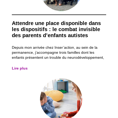
Attendre une place disponible dans
les dispositifs : le combat invisible
des parents d’enfants autistes
Depuis mon arrivée chez Inser’action, au sein de la
permanence, j’accompagne trois familles dont les
enfants présentent un trouble du neurodéveloppement,
plus particulièrement un trouble du spectre de l’autisme
(TSA). Ces accompagnements me permettent
Lire plus
d’observer les obstacles auxquels ces parents d...