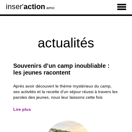
inser'
action
amo
actualités
Souvenirs d’un camp inoubliable :
les jeunes racontent
Après avoir découvert le thème mystérieux du camp,
ses activités et la recette d’un séjour réussi à travers les
paroles des jeunes, nous leur laissons cette fois
pleinement la parole. À travers les témoignages de six
participants, découvrez les moments qui les ont le plus
Lire plus
marqués, leurs activités...