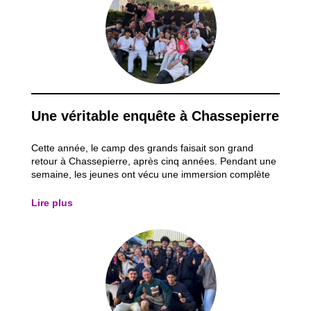
Une véritable enquête à Chassepierre
Cette année, le camp des grands faisait son grand
retour à Chassepierre, après cinq années. Pendant une
semaine, les jeunes ont vécu une immersion complète
dans l’univers d’une grande enquête policière. Le thème
du séjour tournait autour d’un meurtre non élucidé
Lire plus
datant de cinq ans. Dès leur arrivée...