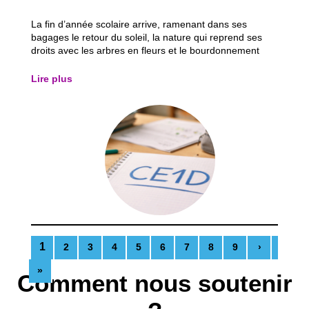
La fin d’année scolaire arrive, ramenant dans ses
bagages le retour du soleil, la nature qui reprend ses
droits avec les arbres en fleurs et le bourdonnement
discret des insectes. Une atmosphère presque légère,
qui donne un avant-goût de vacances… mais qui, pour
Lire plus
beaucoup d’élèves, annonce aussi une...
1
2
3
4
5
6
7
8
9
›
»
Comment nous soutenir