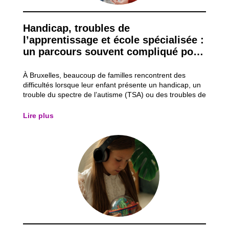
Handicap, troubles de
l’apprentissage et école spécialisée :
un parcours souvent compliqué pour
les familles
À Bruxelles, beaucoup de familles rencontrent des
difficultés lorsque leur enfant présente un handicap, un
trouble du spectre de l’autisme (TSA) ou des troubles de
l’apprentissage comme la dyslexie (lecture/écriture) ou
la dyspraxie (gestes). Même s’il existe des aides et des
Lire plus
écoles spécialisées,...