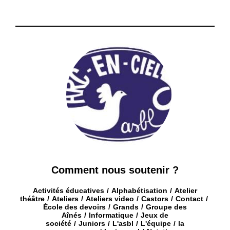
Comment nous soutenir ?
Activités éducatives
Alphabétisation
Atelier
théâtre
Ateliers
Ateliers video
Castors
Contact
École des devoirs
Grands
Groupe des
Aînés
Informatique
Jeux de
société
Juniors
L'asbl
L'équipe
la