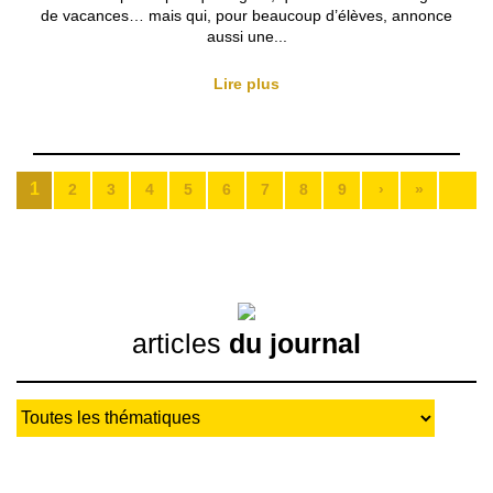
de vacances… mais qui, pour beaucoup d’élèves, annonce
aussi une...
Lire plus
1
2
3
4
5
6
7
8
9
›
»
articles
du journal