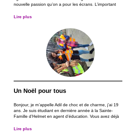
nouvelle passion qu’on a pour les écrans. L’important
c’est de savoir comment il faut utiliser internet et les
réseaux sociaux. Les avantages sont que l’on peut faire
Lire plus
des recherches, s’informer...
Un Noël pour tous
Bonjour, je m’appelle Adil de choc et de charme, j’ai 19
ans. Je suis étudiant en dernière année à la Sainte-
Famille d’Helmet en agent d’éducation. Vous avez déjà
eu l’occasion de me voir sur scène, mais ça c’est une
autre histoire. La place des projets humanitaires dans
Lire plus
ma vie ? Ils ont une place...