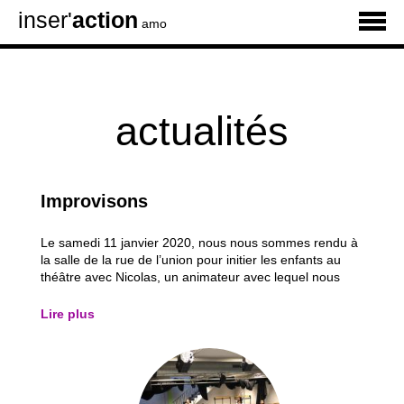
inser'
action
amo
actualités
Improvisons
Le samedi 11 janvier 2020, nous nous sommes rendu à
la salle de la rue de l’union pour initier les enfants au
théâtre avec Nicolas, un animateur avec lequel nous
avons déjà collaboré dans différents projets, qui
s’occupe tous les jeudis avec Ali de l’atelier théâtre avec
Lire plus
les jeunes qui y sont...