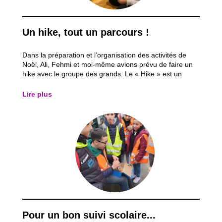
Un hike, tout un parcours !
Dans la préparation et l’organisation des activités de
Noël, Ali, Fehmi et moi-même avions prévu de faire un
hike avec le groupe des grands. Le « Hike » est un
terme qui vient de l’anglais et qui signifie randonnée.
C’est un travail assez conséquent et qui demande un
Lire plus
certain temps de préparation...
Pour un bon suivi scolaire...