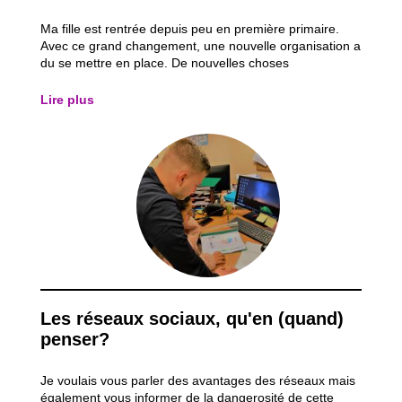
Ma fille est rentrée depuis peu en première primaire.
Avec ce grand changement, une nouvelle organisation a
du se mettre en place. De nouvelles choses
apparaissent ; journal de classe, devoirs, etc …
J’espère, par cet article, pouvoir vous offrir des trucs et
Lire plus
astuces vous rendant plus à l’aise avec...
Les réseaux sociaux, qu'en (quand)
penser?
Je voulais vous parler des avantages des réseaux mais
également vous informer de la dangerosité de cette