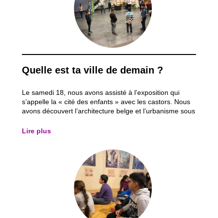
Quelle est ta ville de demain ?
Le samedi 18, nous avons assisté à l’exposition qui
s’appelle la « cité des enfants » avec les castors. Nous
avons découvert l’architecture belge et l’urbanisme sous
différentes formes ludiques. Nous avons fait la
connaissance de Marcel et Jeanne qui sont frères et
Lire plus
sœurs. Ils avaient 8 et 10 ans en...