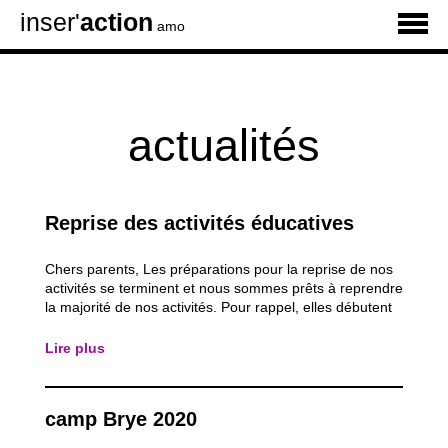
inser'
action
amo
actualités
Reprise des activités éducatives
Chers parents, Les préparations pour la reprise de nos
activités se terminent et nous sommes prêts à reprendre
la majorité de nos activités. Pour rappel, elles débutent
demain pour les juniors et les castors Mercredi et
samedi pour le groupe des Castors samedi et celui des
Lire plus
grands. Le soutien...
camp Brye 2020