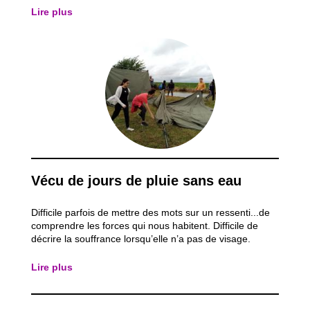
énigmes, des constructions, des enquêtes,... Nous
Lire plus
posterons régulièrement des...
Vécu de jours de pluie sans eau
Difficile parfois de mettre des mots sur un ressenti...de
comprendre les forces qui nous habitent. Difficile de
décrire la souffrance lorsqu’elle n’a pas de visage.
Difficile de raconter ce que nous avons vécu lorsque
nous n’avons vécu qu’à moitié et dans quelques
Lire plus
dizaines de mètres carrés...