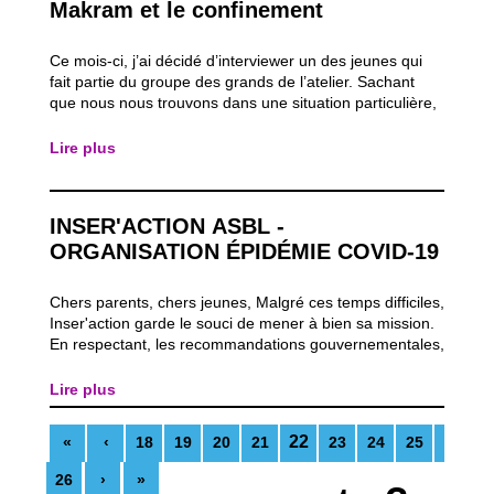
Makram et le confinement
Ce mois-ci, j’ai décidé d’interviewer un des jeunes qui
fait partie du groupe des grands de l’atelier. Sachant
que nous nous trouvons dans une situation particulière,
je voulais savoir comment se déroule le quotidien de
certains de nos jeunes en période de confinement.
Lire plus
Makram est né et a grandi en...
INSER'ACTION ASBL -
ORGANISATION ÉPIDÉMIE COVID-19
Chers parents, chers jeunes, Malgré ces temps difficiles,
Inser'action garde le souci de mener à bien sa mission.
En respectant, les recommandations gouvernementales,
nous continuons à travailler de manière adaptée, c'est à
dire en respectant la distanciation sociale. Nous
Lire plus
travaillerons...
22
«
‹
18
19
20
21
23
24
25
26
›
»