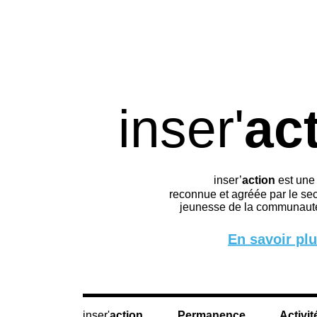
inser'
ac
inser’
action
est une
reconnue et agréée par le sec
jeunesse de la communauté
En savoir pl
action
Permanence
Activit