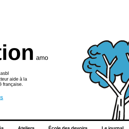
tion
amo
 asbl
teur aide à la
 française.
us
és
Ateliers
École des devoirs
Le journal