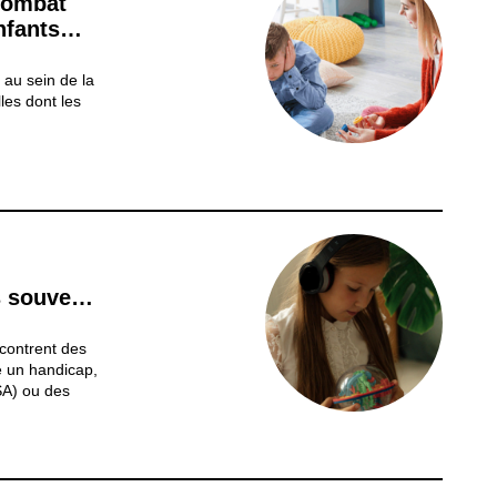
 combat
nfants
 au sein de la
les dont les
rement un
. Ces
bserver les
s souvent
les
contrent des
te un handicap,
SA) ou des
dyslexie
tes). Même s’il
sées,...