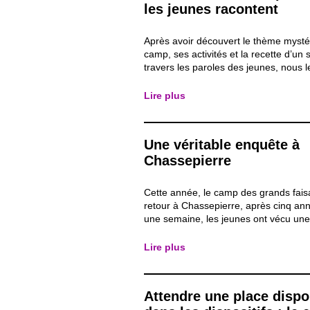
les jeunes racontent
Après avoir découvert le thème mysté
camp, ses activités et la recette d’un 
travers les paroles des jeunes, nous l
cette fois pleinement la parole. À trav
témoignages de six participants, déco
Lire plus
moments qui les ont le plus marqués, 
activités...
Une véritable enquête à
Chassepierre
Cette année, le camp des grands fais
retour à Chassepierre, après cinq an
une semaine, les jeunes ont vécu un
complète dans l’univers d’une grande
policière. Le thème du séjour tournait
Lire plus
meurtre non élucidé datant de cinq an
arrivée...
Attendre une place dispo