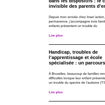
dans les dispositifs : le
invisible des parents d’e
autistes
Depuis mon arrivée chez Inser’action,
permanence, j’accompagne trois famil
enfants présentent un trouble du
neurodéveloppement, plus particuliè
trouble du spectre de l’autisme (TSA)
Lire plus
accompagnements me permettent d’o
obstacles auxquels ces parents d...
Handicap, troubles de
l’apprentissage et école
spécialisée : un parcour
compliqué pour les famil
À Bruxelles, beaucoup de familles ren
difficultés lorsque leur enfant présen
un trouble du spectre de l’autisme (T
troubles de l’apprentissage comme la 
(lecture/écriture) ou la dyspraxie (ges
Lire plus
existe des aides et des écoles spéciali