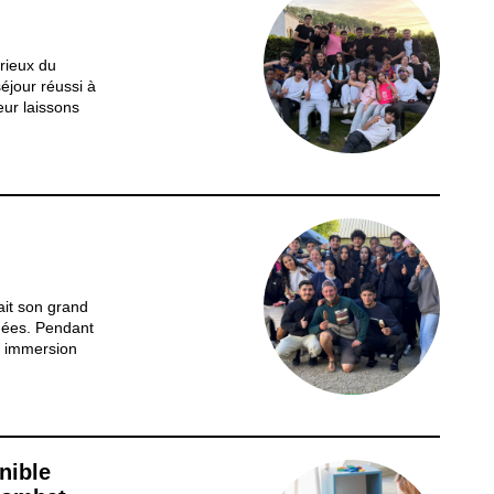
rieux du
séjour réussi à
eur laissons
ers les
uvrez les
leurs
ait son grand
nées. Pendant
e immersion
 enquête
 autour d’un
s. Dès leur
nible