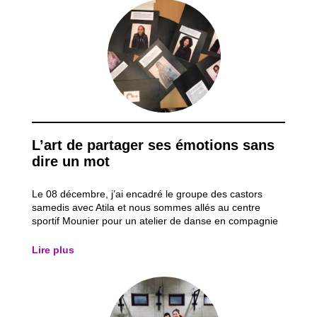
L’art de partager ses émotions sans
dire un mot
Le 08 décembre, j’ai encadré le groupe des castors
samedis avec Atila et nous sommes allés au centre
sportif Mounier pour un atelier de danse en compagnie
de Delphine. La danse est la passion de cette dernière
et elle s’y connaît largement dans le domaine. Elle a
Lire plus
réalisé quelques pas de salsa et de...