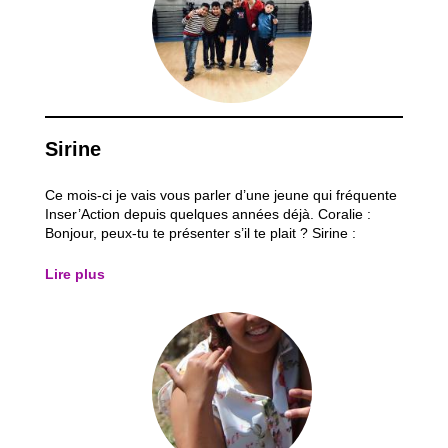
Sirine
Ce mois-ci je vais vous parler d’une jeune qui fréquente
Inser’Action depuis quelques années déjà. Coralie :
Bonjour, peux-tu te présenter s’il te plait ? Sirine :
Bonjour, je m’appelle Sirine et j’ai 12 ans. Coralie :
Depuis quand fréquentes-tu Inser’action ? Sirine : J’ai
Lire plus
fait partie de tous les...