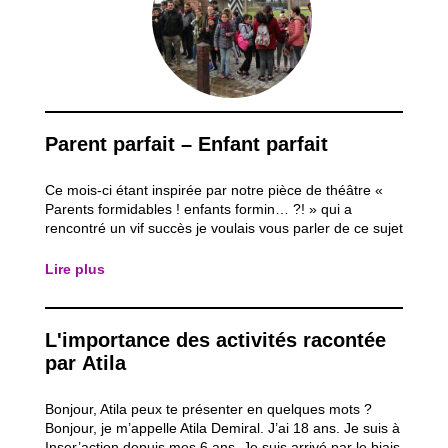
Parent parfait – Enfant parfait
Ce mois-ci étant inspirée par notre pièce de théâtre «
Parents formidables ! enfants formin… ?! » qui a
rencontré un vif succès je voulais vous parler de ce sujet
: Quelles sont les attentes des enfants d’aujourd’hui
envers leurs parents et quelles sont les attentes des
Lire plus
parents d’aujourd’hui envers...
L'importance des activités racontée
par Atila
Bonjour, Atila peux te présenter en quelques mots ?
Bonjour, je m’appelle Atila Demiral. J’ai 18 ans. Je suis à
Inser’action depuis mes 6 ans. Je suis arrivé par le biais