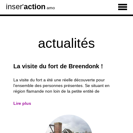
inser'
action
amo
actualités
La visite du fort de Breendonk !
La visite du fort a été une réelle découverte pour
l’ensemble des personnes présentes. Se situant en
région flamande non loin de la petite entité de
Willebroek, ce fort au passé sombre, nous a appris une
partie de la triste réalité de la Deuxième Guerre
Lire plus
mondiale. Un travail en amont a été réalisé...