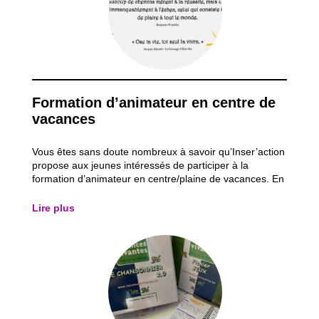
Formation d’animateur en centre de
vacances
Vous êtes sans doute nombreux à savoir qu’Inser’action
propose aux jeunes intéressés de participer à la
formation d’animateur en centre/plaine de vacances. En
raison de la crise sanitaire, les jeunes intéressés par la
formation ont dû faire preuve de patience avant de
Lire plus
pouvoir s’inscrire à la...