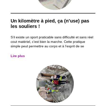
Un kilomètre à pied, ça (n’use) pas
les souliers !
S’il existe un sport praticable sans difficulté et sans réel
cout matériel, c’est bien la marche. Cette pratique
simple peut permettre au corps et à l’esprit de se
ressourcer et ce fût un des fondements des activités du
mois d’août. En effet, l’institution met en avant le fait de
Lire plus
marcher et d’...