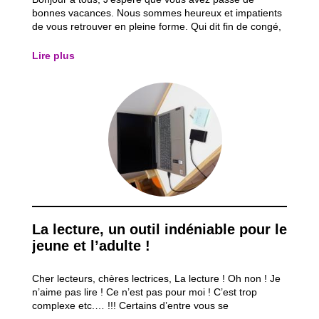
bonnes vacances. Nous sommes heureux et impatients
de vous retrouver en pleine forme. Qui dit fin de congé,
dit retour à la réalité et aux démarches administratives
qui vont avec ! Petit rappel concernant les inscriptions
Lire plus
scolaires(1) : Une chose à...
La lecture, un outil indéniable pour le
jeune et l’adulte !
Cher lecteurs, chères lectrices, La lecture ! Oh non ! Je
n’aime pas lire ! Ce n’est pas pour moi ! C’est trop
complexe etc.… !!! Certains d’entre vous se