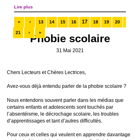
reconnaîtront peut-être et c’est d’ailleurs souvent ainsi
que nos jeunes en parlent ! On à l’impression qu’il y a
Lire plus
comme une distance et pourtant...
17
«
‹
13
14
15
16
18
19
20
21
›
»
Phobie scolaire
31 Mai 2021
Chers Lecteurs et Chères Lectrices,
Avez-vous déjà entendu parler de la phobie scolaire ?
Nous entendons souvent parler dans les médias que
certains enfants et adolescents sont touchés par
l’absentéisme, le décrochage scolaire, les troubles
d’apprentissages et tant d’autres difficultés.
Pour ceux et celles qui veulent en apprendre davantage