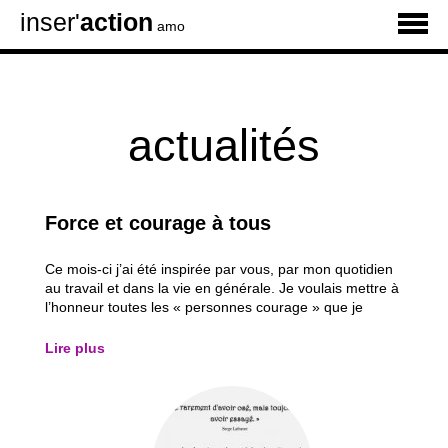
inser'
action
amo
actualités
Force et courage à tous
Ce mois-ci j’ai été inspirée par vous, par mon quotidien
au travail et dans la vie en générale. Je voulais mettre à
l’honneur toutes les « personnes courage » que je
rencontre dans mon travail au sein de la permanence
psychosociale. Force et courage à : - Cette jeune qui
Lire plus
s’accroche à ses études car...