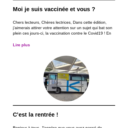
Moi je suis vaccinée et vous ?
Chers lecteurs, Chères lectrices, Dans cette édition,
j’aimerais attirer votre attention sur un sujet qui bat son
plein ces jours-ci, la vaccination contre le Covid19 ! En
effet, aux dernières informations, la région Bruxelloise,
notamment Saint-Josse, démontre un taux de
Lire plus
vaccination trop bas par...
C’est la rentrée !
Bonjour à tous, J’espère que vous avez passé de