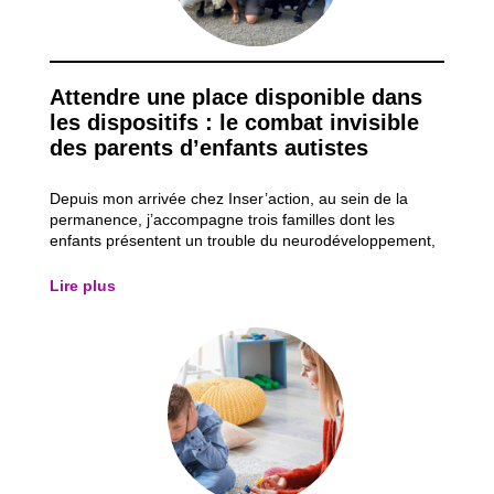
Attendre une place disponible dans
les dispositifs : le combat invisible
des parents d’enfants autistes
Depuis mon arrivée chez Inser’action, au sein de la
permanence, j’accompagne trois familles dont les
enfants présentent un trouble du neurodéveloppement,
plus particulièrement un trouble du spectre de l’autisme
(TSA). Ces accompagnements me permettent
Lire plus
d’observer les obstacles auxquels ces parents d...