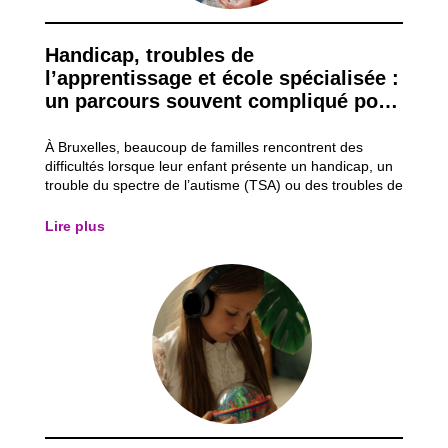
Handicap, troubles de
l’apprentissage et école spécialisée :
un parcours souvent compliqué pour
les familles
À Bruxelles, beaucoup de familles rencontrent des
difficultés lorsque leur enfant présente un handicap, un
trouble du spectre de l’autisme (TSA) ou des troubles de
l’apprentissage comme la dyslexie (lecture/écriture) ou
la dyspraxie (gestes). Même s’il existe des aides et des
Lire plus
écoles spécialisées,...