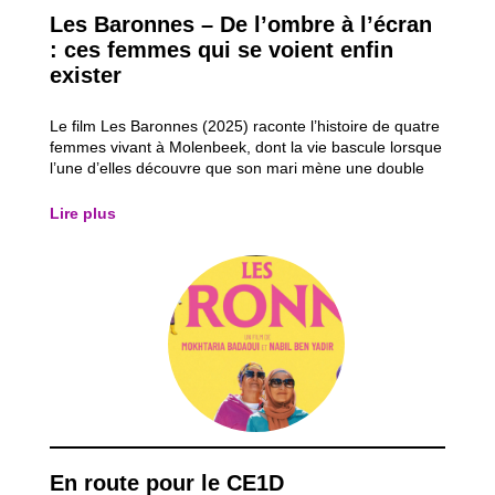
Les Baronnes – De l’ombre à l’écran
: ces femmes qui se voient enfin
exister
Le film Les Baronnes (2025) raconte l’histoire de quatre
femmes vivant à Molenbeek, dont la vie bascule lorsque
l’une d’elles découvre que son mari mène une double
vie. Refusant de subir la situation, elle décide de
reprendre le contrôle de sa vie en réalisant un rêve
Lire plus
oublié : faire du théâtre et...
En route pour le CE1D