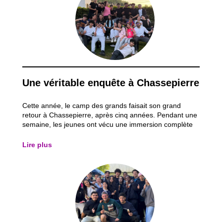
Une véritable enquête à Chassepierre
Cette année, le camp des grands faisait son grand
retour à Chassepierre, après cinq années. Pendant une
semaine, les jeunes ont vécu une immersion complète
dans l’univers d’une grande enquête policière. Le thème
du séjour tournait autour d’un meurtre non élucidé
Lire plus
datant de cinq ans. Dès leur arrivée...