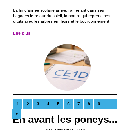
La fin d’année scolaire arrive, ramenant dans ses
bagages le retour du soleil, la nature qui reprend ses
droits avec les arbres en fleurs et le bourdonnement
discret des insectes. Une atmosphère presque légère,
qui donne un avant-goût de vacances… mais qui, pour
Lire plus
beaucoup d’élèves, annonce aussi une...
1
2
3
4
5
6
7
8
9
›
»
En avant les poneys...