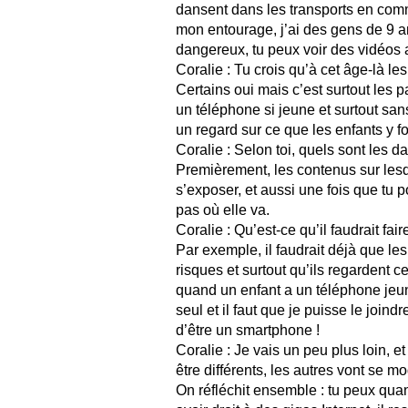
dansent dans les transports en com
mon entourage, j’ai des gens de 9 a
dangereux, tu peux voir des vidéos 
Coralie : Tu crois qu’à cet âge-là l
Certains oui mais c’est surtout les pa
un téléphone si jeune et surtout sans
un regard sur ce que les enfants y fo
Coralie : Selon toi, quels sont les d
Premièrement, les contenus sur lesq
s’exposer, et aussi une fois que tu po
pas où elle va.
Coralie : Qu’est-ce qu’il faudrait fai
Par exemple, il faudrait déjà que l
risques et surtout qu’ils regardent 
quand un enfant a un téléphone jeune 
seul et il faut que je puisse le joind
d’être un smartphone !
Coralie : Je vais un peu plus loin, et
être différents, les autres vont se mo
On réfléchit ensemble : tu peux qua