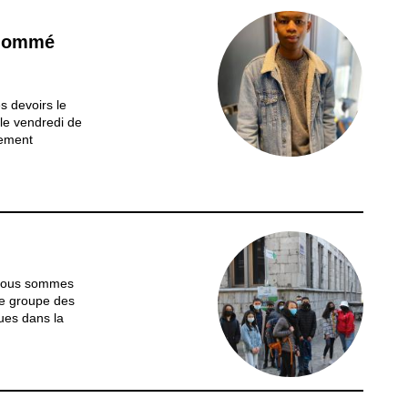
 nommé
s devoirs le
 le vendredi de
nement
 sur un
tivé, et
hoses afin
 nous sommes
le groupe des
ues dans la
uvent être
chéo-forum.
mbert était