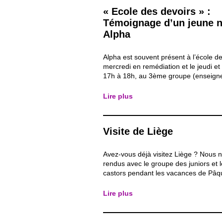
« Ecole des devoirs » :
Témoignage d’un jeune
Alpha
Alpha est souvent présent à l’école de
mercredi en remédiation et le jeudi et
17h à 18h, au 3ème groupe (enseig
secondaire). Au niveau scolaire, parti
mauvais pied, Alpha se montre très mo
Lire plus
intéressé à apprendre de nouvelles c
d’améliorer son...
Visite de Liège
Avez-vous déjà visitez Liège ? Nous
rendus avec le groupe des juniors et 
castors pendant les vacances de Pâq
ville de Liège. 1) Plusieurs choses pe
mise en avant ! Pour commencer, l’ar
Lire plus
La cathédrale Notre-Dame et Saint-La
située à...