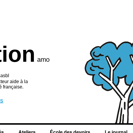
tion
amo
 asbl
teur aide à la
 française.
us
és
Ateliers
École des devoirs
Le journal