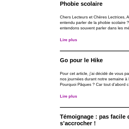
Phobie scolaire
Chers Lecteurs et Chères Lectrices, 
entendu parler de la phobie scolaire 
entendons souvent parler dans les m
certains enfants et adolescents sont 
l’absentéisme, le décrochage scolaire,
Lire plus
d’apprentissages et tant d’autres diffi
ceux...
Go pour le Hike
Pour cet article, j’ai décidé de vous p
nos journées durant notre semaine à
Pourquoi Pâques ? Car tout d’abord c’
une semaine inoubliable malgré le pe
que nous avons eu (10 en raison du p
Lire plus
Covid »). Nous avons pu créer plus de 
Témoignage : pas facile 
s’accrocher !