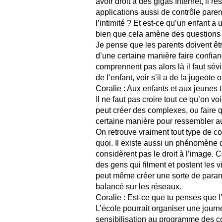
avoir droit à des gigas Internet, il re
applications aussi de contrôle parent
l’intimité ? Et est-ce qu’un enfant a
bien que cela amène des questions au
Je pense que les parents doivent êt
d’une certaine manière faire confian
comprennent pas alors là il faut sévi
de l’enfant, voir s’il a de la jugeote 
Coralie : Aux enfants et aux jeunes t
Il ne faut pas croire tout ce qu’on voi
peut créer des complexes, ou faire qu
certaine manière pour ressembler aux
On retrouve vraiment tout type de co
quoi. Il existe aussi un phénomène da
considèrent pas le droit à l’image.
des gens qui filment et postent les v
peut même créer une sorte de paranoï
balancé sur les réseaux.
Coralie : Est-ce que tu penses que l’
L’école pourrait organiser une jour
sensibilisation au programme des cou