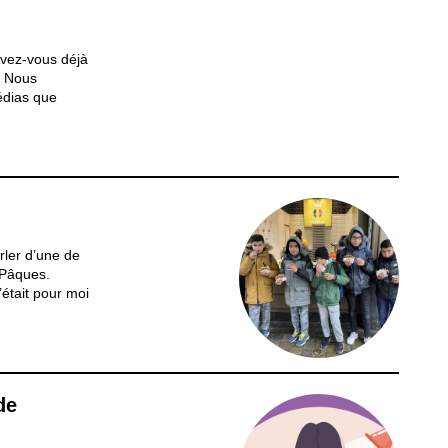
Avez-vous déjà
? Nous
édias que
touchés par
 les troubles
cultés. Pour
arler d’une de
 Pâques.
était pour moi
u de jeunes
rotocole «
liens et...
de