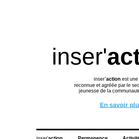
inser'
ac
inser’
action
est une
reconnue et agréée par le sec
jeunesse de la communauté
En savoir pl
action
Permanence
Activit