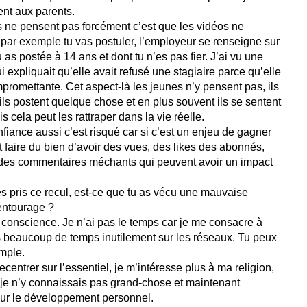
ent aux parents.
 ne pensent pas forcément c’est que les vidéos ne
par exemple tu vas postuler, l’employeur se renseigne sur
u as postée à 14 ans et dont tu n’es pas fier. J’ai vu une
i expliquait qu’elle avait refusé une stagiaire parce qu’elle
promettante. Cet aspect-là les jeunes n’y pensent pas, ils
ls postent quelque chose et en plus souvent ils se sentent
s cela peut les rattraper dans la vie réelle.
iance aussi c’est risqué car si c’est un enjeu de gagner
t faire du bien d’avoir des vues, des likes des abonnés,
 a des commentaires méchants qui peuvent avoir un impact
ies pris ce recul, est-ce que tu as vécu une mauvaise
entourage ?
e conscience. Je n’ai pas le temps car je me consacre à
s beaucoup de temps inutilement sur les réseaux. Tu peux
emple.
centrer sur l’essentiel, je m’intéresse plus à ma religion,
 je n’y connaissais pas grand-chose et maintenant
s sur le développement personnel.