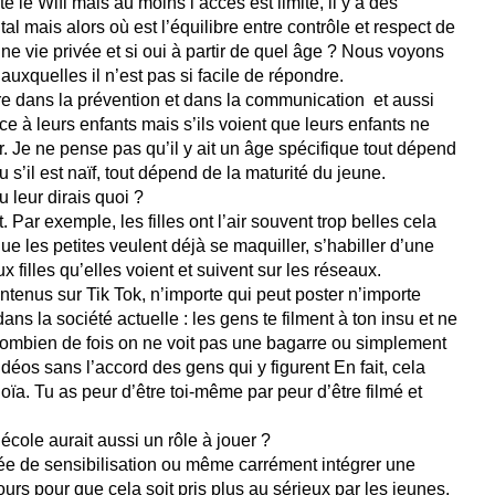
ste le Wifi mais au moins l’accès est limité, il y a des
al mais alors où est l’équilibre entre contrôle et respect de
 une vie privée et si oui à partir de quel âge ? Nous voyons
xquelles il n’est pas si facile de répondre.
re dans la prévention et dans la communication et aussi
ce à leurs enfants mais s’ils voient que leurs enfants ne
r. Je ne pense pas qu’il y ait un âge spécifique tout dépend
ou s’il est naïf, tout dépend de la maturité du jeune.
u leur dirais quoi ?
t. Par exemple, les filles ont l’air souvent trop belles cela
e les petites veulent déjà se maquiller, s’habiller d’une
 filles qu’elles voient et suivent sur les réseaux.
ntenus sur Tik Tok, n’importe qui peut poster n’importe
ns la société actuelle : les gens te filment à ton insu et ne
 Combien de fois on ne voit pas une bagarre ou simplement
idéos sans l’accord des gens qui y figurent En fait, cela
a. Tu as peur d’être toi-même par peur d’être filmé et
école aurait aussi un rôle à jouer ?
née de sensibilisation ou même carrément intégrer une
rs pour que cela soit pris plus au sérieux par les jeunes.