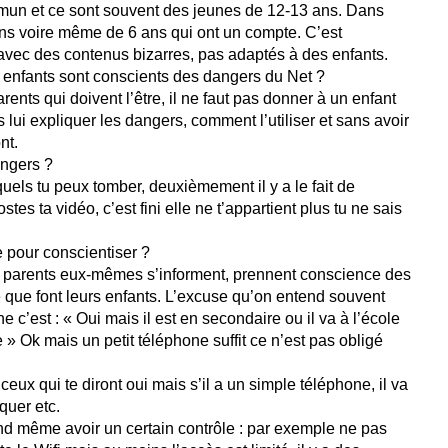
mun et ce sont souvent des jeunes de 12-13 ans. Dans
ns voire même de 6 ans qui ont un compte. C’est
avec des contenus bizarres, pas adaptés à des enfants.
es enfants sont conscients des dangers du Net ?
rents qui doivent l’être, il ne faut pas donner à un enfant
 lui expliquer les dangers, comment l’utiliser et sans avoir
nt.
angers ?
uels tu peux tomber, deuxièmement il y a le fait de
stes ta vidéo, c’est fini elle ne t’appartient plus tu ne sais
re pour conscientiser ?
es parents eux-mêmes s’informent, prennent conscience des
ce que font leurs enfants. L’excuse qu’on entend souvent
c’est : « Oui mais il est en secondaire ou il va à l’école
re » Ok mais un petit téléphone suffit ce n’est pas obligé
 ceux qui te diront oui mais s’il a un simple téléphone, il va
quer etc.
nd même avoir un certain contrôle : par exemple ne pas