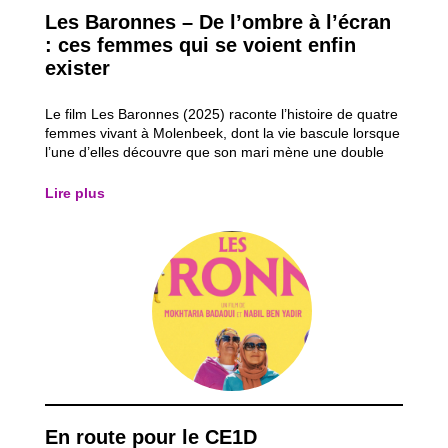
Les Baronnes – De l’ombre à l’écran
: ces femmes qui se voient enfin
exister
Le film Les Baronnes (2025) raconte l’histoire de quatre
femmes vivant à Molenbeek, dont la vie bascule lorsque
l’une d’elles découvre que son mari mène une double
vie. Refusant de subir la situation, elle décide de
reprendre le contrôle de sa vie en réalisant un rêve
Lire plus
oublié : faire du théâtre et...
En route pour le CE1D