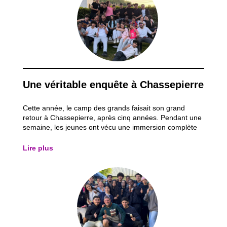
Une véritable enquête à Chassepierre
Cette année, le camp des grands faisait son grand
retour à Chassepierre, après cinq années. Pendant une
semaine, les jeunes ont vécu une immersion complète
dans l’univers d’une grande enquête policière. Le thème
du séjour tournait autour d’un meurtre non élucidé
Lire plus
datant de cinq ans. Dès leur arrivée...