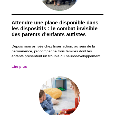
Attendre une place disponible dans
les dispositifs : le combat invisible
des parents d’enfants autistes
Depuis mon arrivée chez Inser’action, au sein de la
permanence, j’accompagne trois familles dont les
enfants présentent un trouble du neurodéveloppement,
plus particulièrement un trouble du spectre de l’autisme
(TSA). Ces accompagnements me permettent
Lire plus
d’observer les obstacles auxquels ces parents d...