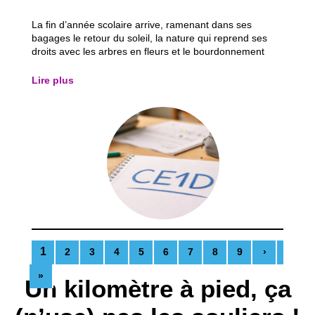
La fin d’année scolaire arrive, ramenant dans ses
bagages le retour du soleil, la nature qui reprend ses
droits avec les arbres en fleurs et le bourdonnement
discret des insectes. Une atmosphère presque légère,
qui donne un avant-goût de vacances… mais qui, pour
Lire plus
beaucoup d’élèves, annonce aussi une...
1
2
3
4
5
6
7
8
9
›
»
Un kilomètre à pied, ça