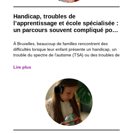
Handicap, troubles de
l’apprentissage et école spécialisée :
un parcours souvent compliqué pour
les familles
À Bruxelles, beaucoup de familles rencontrent des
difficultés lorsque leur enfant présente un handicap, un
trouble du spectre de l’autisme (TSA) ou des troubles de
l’apprentissage comme la dyslexie (lecture/écriture) ou
la dyspraxie (gestes). Même s’il existe des aides et des
Lire plus
écoles spécialisées,...