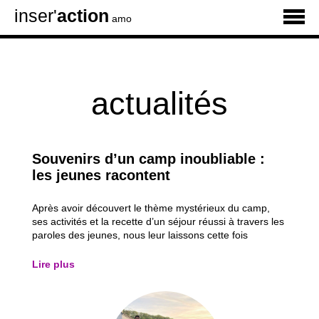
inser'
action
amo
actualités
Souvenirs d’un camp inoubliable :
les jeunes racontent
Après avoir découvert le thème mystérieux du camp,
ses activités et la recette d’un séjour réussi à travers les
paroles des jeunes, nous leur laissons cette fois
pleinement la parole. À travers les témoignages de six
participants, découvrez les moments qui les ont le plus
Lire plus
marqués, leurs activités...