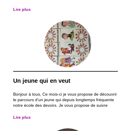
font de magnifiques découvertes. Parfois, il peut tout de
même arriver que certains comportements soient
Lire plus
nuisibles pour celui qui...
Un jeune qui en veut
Bonjour à tous, Ce mois-ci je vous propose de découvrir
le parcours d’un jeune qui depuis longtemps fréquente
notre école des devoirs. Je vous propose de suivre
ensemble son parcours. L’adolescence…c’est une
phase plus ou moins longue de notre vie que nous
Lire plus
avons parfois tendance à oublier. Qui suis...