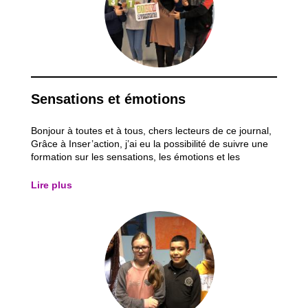
Sensations et émotions
Bonjour à toutes et à tous, chers lecteurs de ce journal,
Grâce à Inser’action, j’ai eu la possibilité de suivre une
formation sur les sensations, les émotions et les
besoins. J’ai donc décidé de vous en parler... Les
animateurs présents nous ont fait découvrir un jeu qu’ils
Lire plus
ont créé et qui se...