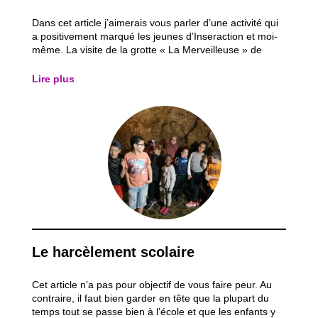
Dans cet article j’aimerais vous parler d’une activité qui
a positivement marqué les jeunes d’Inseraction et moi-
même. La visite de la grotte « La Merveilleuse » de
Dinant… Pour commencer, notre trajet avec les juniors,
castors et grands était assez conséquent, ce fut une
Lire plus
grande aventure. Ils...
Le harcèlement scolaire
Cet article n’a pas pour objectif de vous faire peur. Au
contraire, il faut bien garder en tête que la plupart du
temps tout se passe bien à l’école et que les enfants y