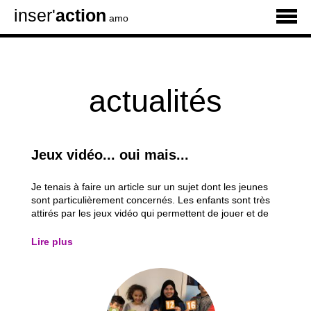
inser'
action
amo
actualités
Jeux vidéo... oui mais...
Je tenais à faire un article sur un sujet dont les jeunes
sont particulièrement concernés. Les enfants sont très
attirés par les jeux vidéo qui permettent de jouer et de
communiquer en même temps avec leurs amis pendant
une mission. Ils ont la possibilité d’avoir du pouvoir, de
Lire plus
régner sur un pays...