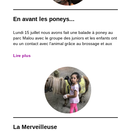
En avant les poneys...
Lundi 15 juillet nous avons fait une balade à poney au
parc Malou avec le groupe des juniors et les enfants ont
eu un contact avec l’animal grâce au brossage et aux
soins. J’ai particulièrement aimé cette activité car, les
enfants ont pu découvrir le monde des poneys et
Lire plus
comprendre ces derniers par...
La Merveilleuse