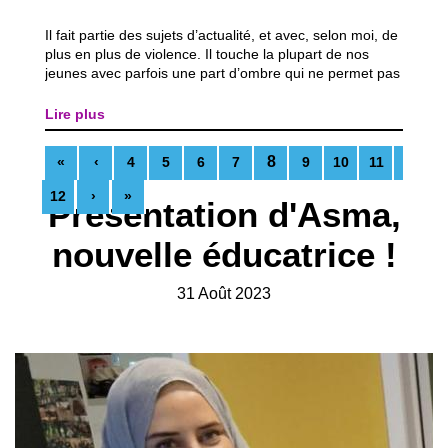
Il fait partie des sujets d’actualité, et avec, selon moi, de
plus en plus de violence. Il touche la plupart de nos
jeunes avec parfois une part d’ombre qui ne permet pas
d’agir, je parle bien évidemment du harcèlement
scolaire. Bien que les générations passent et ne se
Lire plus
ressemblent pas, ce sujet...
8
«
‹
4
5
6
7
9
10
11
12
›
»
Présentation d'Asma,
nouvelle éducatrice !
31 Août 2023