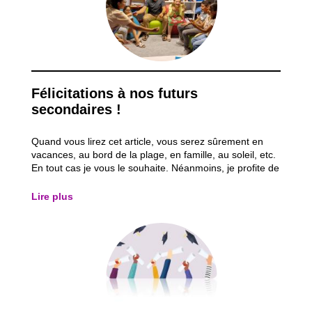
Félicitations à nos futurs
secondaires !
Quand vous lirez cet article, vous serez sûrement en
vacances, au bord de la plage, en famille, au soleil, etc.
En tout cas je vous le souhaite. Néanmoins, je profite de
cet espace pour revenir sur la fin d’année scolaire que
nous avons vécue, et plus spécialement à travers les
Lire plus
examens du CEB qui...