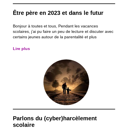
Être père en 2023 et dans le futur
Bonjour à toutes et tous, Pendant les vacances
scolaires, j’ai pu faire un peu de lecture et discuter avec
certains jeunes autour de la parentalité et plus
particulièrement autour de la paternité, de ses
évolutions et de ses actualités. Nous avons également
Lire plus
parlé du futur en abordant leur...
Parlons du (cyber)harcèlement
scolaire