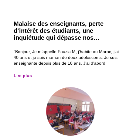
Malaise des enseignants, perte
d’intérêt des étudiants, une
inquiétude qui dépasse nos
frontières …
"Bonjour, Je m’appelle Fouzia M, j'habite au Maroc, j’ai
40 ans et je suis maman de deux adolescents. Je suis
enseignante depuis plus de 18 ans. J’ai d’abord
enseigné en milieu rural pendant 8 ans dans la ville de
Nador. Les conditions y sont assez difficiles. Beaucoup
Lire plus
de mes élèves habitaient à...