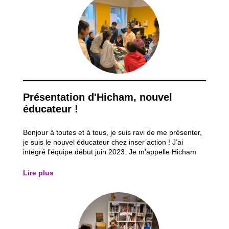
Présentation d'Hicham, nouvel
éducateur !
Bonjour à toutes et à tous, je suis ravi de me présenter,
je suis le nouvel éducateur chez inser’action ! J’ai
intégré l’équipe début juin 2023. Je m’appelle Hicham
MIRI et j’ai 43 ans. Mon parcours : J’ai obtenu mon
CESS en 2000 en orientation « éducation physique ».
Lire plus
Ma dernière expérience...