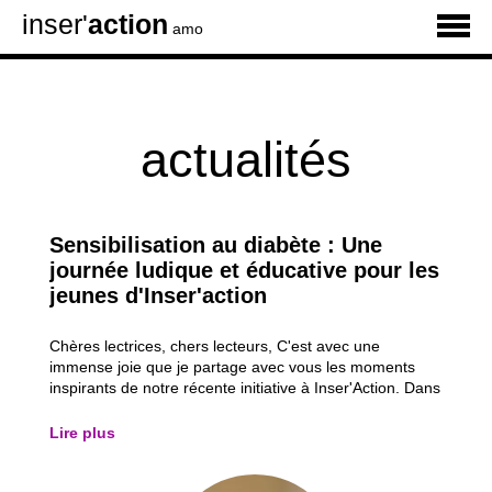
inser'
action
amo
actualités
Sensibilisation au diabète : Une
journée ludique et éducative pour les
jeunes d'Inser'action
Chères lectrices, chers lecteurs, C'est avec une
immense joie que je partage avec vous les moments
inspirants de notre récente initiative à Inser'Action. Dans
notre quête constante d'éducation et d'inspiration, nous
avons organisé une matinée spéciale de sensibilisation
Lire plus
au diabète pour nos jeunes...