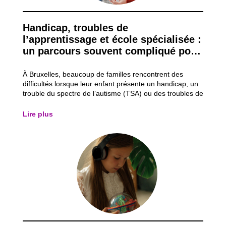
Handicap, troubles de
l’apprentissage et école spécialisée :
un parcours souvent compliqué pour
les familles
À Bruxelles, beaucoup de familles rencontrent des
difficultés lorsque leur enfant présente un handicap, un
trouble du spectre de l’autisme (TSA) ou des troubles de
l’apprentissage comme la dyslexie (lecture/écriture) ou
la dyspraxie (gestes). Même s’il existe des aides et des
Lire plus
écoles spécialisées,...