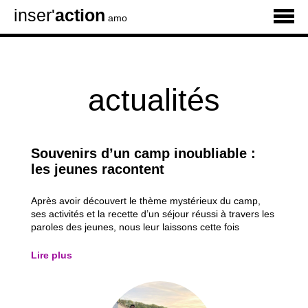
inser'
action
amo
actualités
Souvenirs d’un camp inoubliable :
les jeunes racontent
Après avoir découvert le thème mystérieux du camp,
ses activités et la recette d’un séjour réussi à travers les
paroles des jeunes, nous leur laissons cette fois
pleinement la parole. À travers les témoignages de six
participants, découvrez les moments qui les ont le plus
Lire plus
marqués, leurs activités...