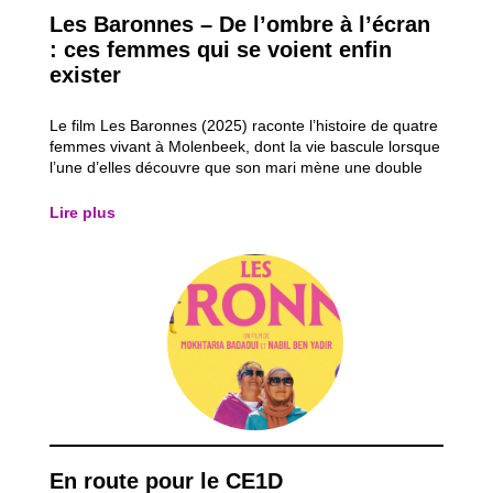
Les Baronnes – De l’ombre à l’écran
: ces femmes qui se voient enfin
exister
Le film Les Baronnes (2025) raconte l’histoire de quatre
femmes vivant à Molenbeek, dont la vie bascule lorsque
l’une d’elles découvre que son mari mène une double
vie. Refusant de subir la situation, elle décide de
reprendre le contrôle de sa vie en réalisant un rêve
Lire plus
oublié : faire du théâtre et...
En route pour le CE1D