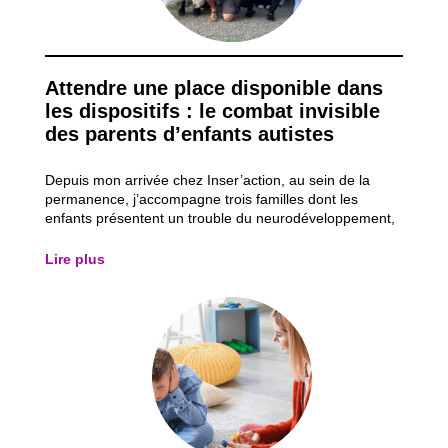
Attendre une place disponible dans
les dispositifs : le combat invisible
des parents d’enfants autistes
Depuis mon arrivée chez Inser’action, au sein de la
permanence, j’accompagne trois familles dont les
enfants présentent un trouble du neurodéveloppement,
plus particulièrement un trouble du spectre de l’autisme
(TSA). Ces accompagnements me permettent
Lire plus
d’observer les obstacles auxquels ces parents d...