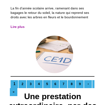
La fin d’année scolaire arrive, ramenant dans ses
bagages le retour du soleil, la nature qui reprend ses
droits avec les arbres en fleurs et le bourdonnement
discret des insectes. Une atmosphère presque légère,
qui donne un avant-goût de vacances… mais qui, pour
Lire plus
beaucoup d’élèves, annonce aussi une...
1
2
3
4
5
6
7
8
9
›
»
Une prestation