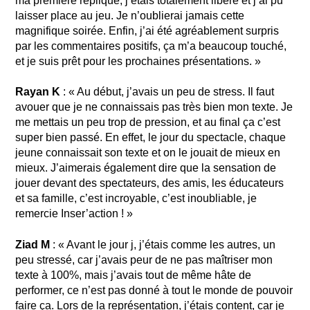
ma première réplique, j’étais totalement libéré et j’ai pu
laisser place au jeu. Je n’oublierai jamais cette
magnifique soirée. Enfin, j’ai été agréablement surpris
par les commentaires positifs, ça m’a beaucoup touché,
et je suis prêt pour les prochaines présentations. »
Rayan K
: « Au début, j’avais un peu de stress. Il faut
avouer que je ne connaissais pas très bien mon texte. Je
me mettais un peu trop de pression, et au final ça c’est
super bien passé. En effet, le jour du spectacle, chaque
jeune connaissait son texte et on le jouait de mieux en
mieux. J’aimerais également dire que la sensation de
jouer devant des spectateurs, des amis, les éducateurs
et sa famille, c’est incroyable, c’est inoubliable, je
remercie Inser’action ! »
Ziad M
: « Avant le jour j, j’étais comme les autres, un
peu stressé, car j’avais peur de ne pas maîtriser mon
texte à 100%, mais j’avais tout de même hâte de
performer, ce n’est pas donné à tout le monde de pouvoir
faire ça. Lors de la représentation, j’étais content, car je