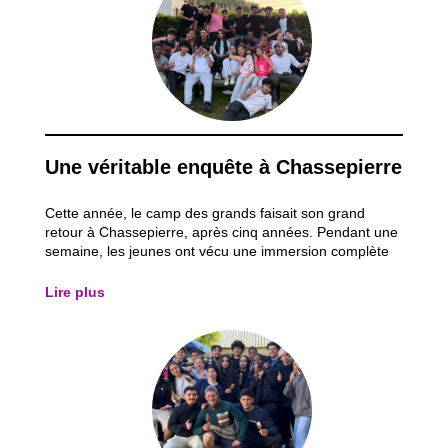
Une véritable enquête à Chassepierre
Cette année, le camp des grands faisait son grand
retour à Chassepierre, après cinq années. Pendant une
semaine, les jeunes ont vécu une immersion complète
dans l’univers d’une grande enquête policière. Le thème
du séjour tournait autour d’un meurtre non élucidé
Lire plus
datant de cinq ans. Dès leur arrivée...