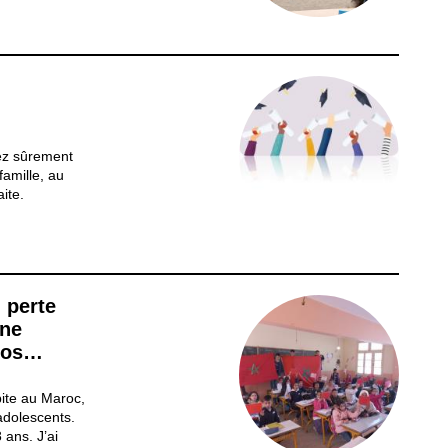
ientation «
périence...
rez sûrement
famille, au
aite.
our revenir
avons vécue, et
mens du CEB
 perte
une
nos
bite au Maroc,
adolescents.
 ans. J’ai