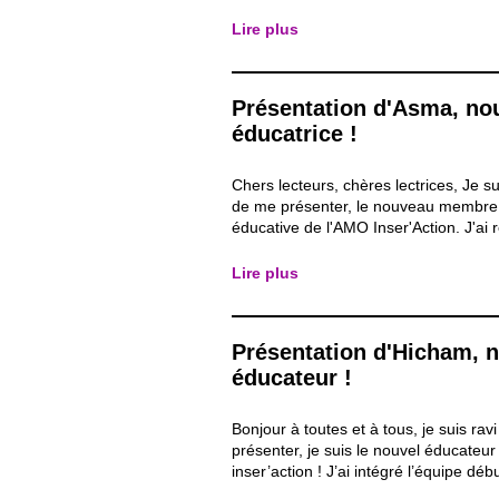
Lire plus
Présentation d'Asma, no
éducatrice !
Chers lecteurs, chères lectrices, Je s
de me présenter, le nouveau membre 
éducative de l'AMO Inser'Action. J'ai r
récemment, le 7 juin 2023, et je suis 
partager mes premières lignes avec v
Lire plus
journal de l'AMO. Permettez-moi de m
Je...
Présentation d'Hicham, 
éducateur !
Bonjour à toutes et à tous, je suis rav
présenter, je suis le nouvel éducateur
inser’action ! J’ai intégré l’équipe déb
m’appelle Hicham MIRI et j’ai 43 ans