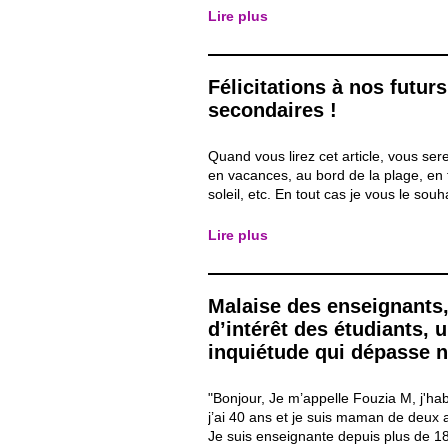
: J’ai obtenu mon CESS en 2000 en or
Lire plus
éducation physique ». Ma dernière ex
Félicitations à nos futurs
secondaires !
Quand vous lirez cet article, vous se
en vacances, au bord de la plage, en 
soleil, etc. En tout cas je vous le souh
Néanmoins, je profite de cet espace p
sur la fin d’année scolaire que nous 
Lire plus
plus spécialement à travers les exa
qui...
Malaise des enseignants,
d’intérêt des étudiants, 
inquiétude qui dépasse 
frontières …
"Bonjour, Je m’appelle Fouzia M, j'ha
j’ai 40 ans et je suis maman de deux 
Je suis enseignante depuis plus de 18