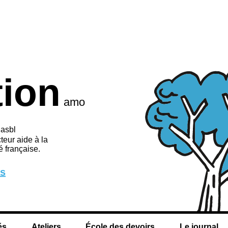
tion
amo
 asbl
teur aide à la
 française.
us
és
Ateliers
École des devoirs
Le journal