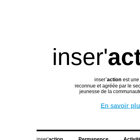
inser'
ac
inser’
action
est une
reconnue et agréée par le sec
jeunesse de la communauté
En savoir pl
action
Permanence
Activit