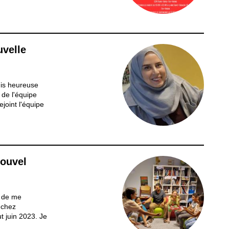
uvelle
uis heureuse
de l'équipe
ejoint l'équipe
ravie de
ous dans le
e présenter.
nouvel
i de me
 chez
ut juin 2023. Je
. Mon parcours