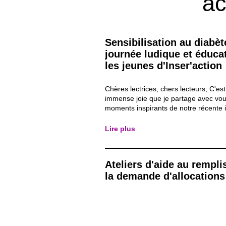
ac
Sensibilisation au diabèt
journée ludique et éduca
les jeunes d'Inser'action
Chères lectrices, chers lecteurs, C'es
immense joie que je partage avec vou
moments inspirants de notre récente in
Inser'Action. Dans notre quête consta
d'éducation et d'inspiration, nous avo
Lire plus
une matinée spéciale de sensibilisati
pour nos jeunes...
Ateliers d'aide au rempl
la demande d'allocations