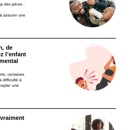
up des pères :
s
 à assurer une
attentes,
t leur rôle ?
place que la...
n, de
z l’enfant
amental
ts, certaines
 difficulté à
cepter une
re sur
ntenses,
nfants que
 vraiment