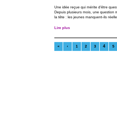
Une idée reçue qui mérite d’être que
Depuis plusieurs mois, une question 
la tête : les jeunes manquent-ils réel
vocabulaire ? À Inser’action, j’ai rem
chose qui m’interpelle. Lorsqu’on de
Lire plus
jeune de raconter une activité, d’expr
ou...
4
«
‹
1
2
3
5