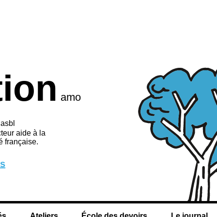
tion
amo
 asbl
teur aide à la
 française.
us
és
Ateliers
École des devoirs
Le journal