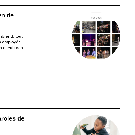
en de
nbrand, tout
es employés
s et cultures
Boulayoun vient
lise que
aroles de