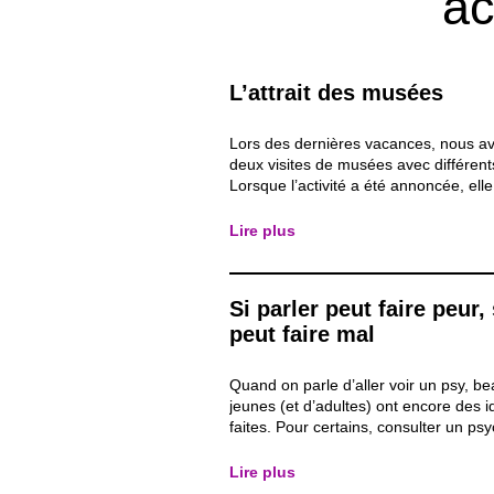
ac
L’attrait des musées
Lors des dernières vacances, nous a
deux visites de musées avec différent
Lorsque l’activité a été annoncée, elle
accueillie par un nombre non néglige
noooon », « ça va être nul » et autre
Lire plus
plutôt négatives. J’ai donc voulu me 
que...
Si parler peut faire peur, 
peut faire mal
Quand on parle d’aller voir un psy, b
jeunes (et d’adultes) ont encore des i
faites. Pour certains, consulter un ps
serait un signe de faiblesse, quelque
seules les personnes “vraiment malad
Lire plus
entend parfois des phrases comme « 