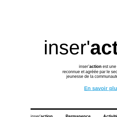
inser'
ac
inser’
action
est une
reconnue et agréée par le sec
jeunesse de la communauté
En savoir pl
action
Permanence
Activit