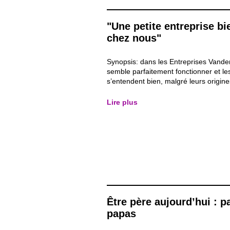
assez...
"Une petite entreprise bi
chez nous"
Synopsis: dans les Entreprises Vande
semble parfaitement fonctionner et l
s’entendent bien, malgré leurs origine
différentes. Mais le jour où Abdelatif 
pour un entretien d’embauche, on réa
Lire plus
certains préjugés ont la peau dure...
Être père aujourd’hui : p
papas