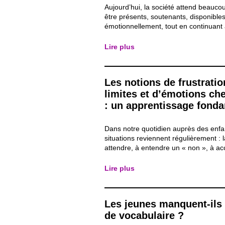
Aujourd’hui, la société attend beauco
être présents, soutenants, disponible
émotionnellement, tout en continuant
stabilité matérielle. Mais derrière ces 
comment les pères vivent-ils réellemen
Lire plus
Après avoir analysé le mois passé, la 
Les notions de frustratio
limites et d’émotions che
: un apprentissage fond
Dans notre quotidien auprès des enfan
situations reviennent régulièrement : la
attendre, à entendre un « non », à ac
règle ou à renoncer à ce que l’on dési
l’instant. Ces moments peuvent être i
Lire plus
parfois éprouvants, autant pour les e
pour...
Les jeunes manquent-ils
de vocabulaire ?