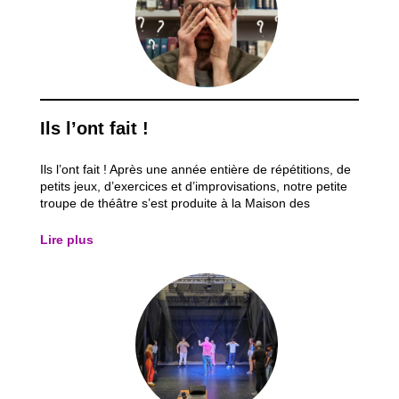
Ils l’ont fait !
Ils l’ont fait ! Après une année entière de répétitions, de
petits jeux, d’exercices et d’improvisations, notre petite
troupe de théâtre s’est produite à la Maison des
Cultures de Saint-Gilles. Un moment attendu, chargé
d’émotion, et surtout porteur d’un message fort sur le
Lire plus
racisme ordinaire et les...