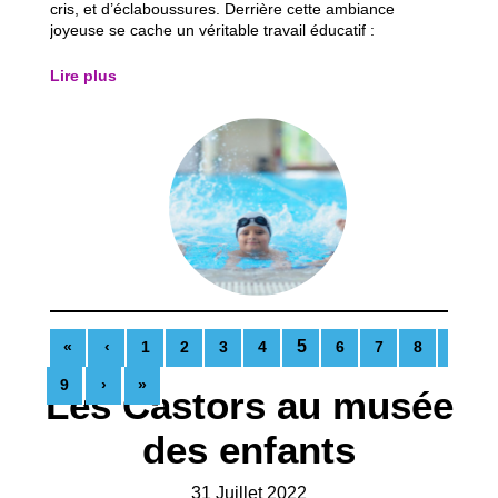
cris, et d’éclaboussures. Derrière cette ambiance
joyeuse se cache un véritable travail éducatif :
apprendre à apprivoiser l’eau, à comprendre son corps
et à développer la confiance en soi. Pour illustrer cette
Lire plus
évolution, suivons le parcours d...
5
«
‹
1
2
3
4
6
7
8
9
›
»
Les Castors au musée
des enfants
31 Juillet 2022