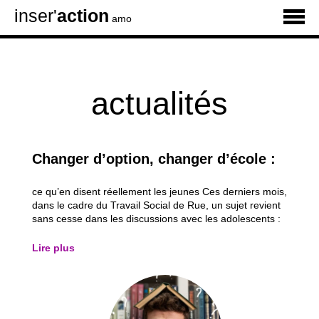
inser'
action
amo
actualités
Changer d’option, changer d’école :
ce qu’en disent réellement les jeunes Ces derniers mois,
dans le cadre du Travail Social de Rue, un sujet revient
sans cesse dans les discussions avec les adolescents :
le désir de changer d’option ou d’établissement scolaire.
Il ne s’agit ni d’un caprice, ni d’un effet de mode, mais
Lire plus
bien d’une...