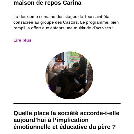
maison de repos Carina
La deuxième semaine des stages de Toussaint était
consacrée au groupe des Castors. Le programme, bien
rempli, a offert aux enfants une multitude d’activités :
cuisine, décoration de citrouilles, grand jeu, et une sortie
au musée. Mais s’il fallait retenir un moment fort de
Lire plus
cette semaine, ce serait...
Quelle place la société accorde-t-elle
aujourd’hui à l’implication
émotionnelle et éducative du père ?