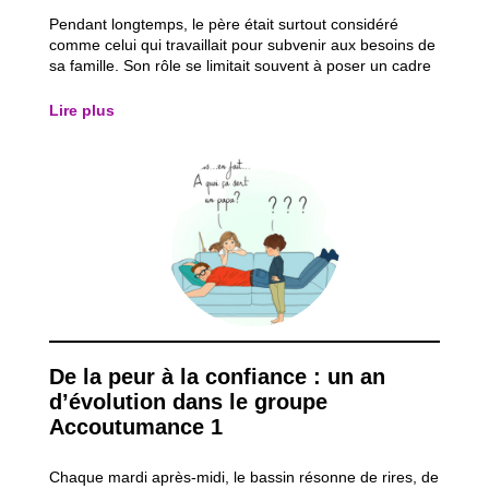
Pendant longtemps, le père était surtout considéré
comme celui qui travaillait pour subvenir aux besoins de
sa famille. Son rôle se limitait souvent à poser un cadre
et à assurer la sécurité du foyer. De nos jours, avec le
souhait d’égalité et de partage des rôles, on attend des
Lire plus
pères qu’ils soient...
De la peur à la confiance : un an
d’évolution dans le groupe
Accoutumance 1
Chaque mardi après-midi, le bassin résonne de rires, de