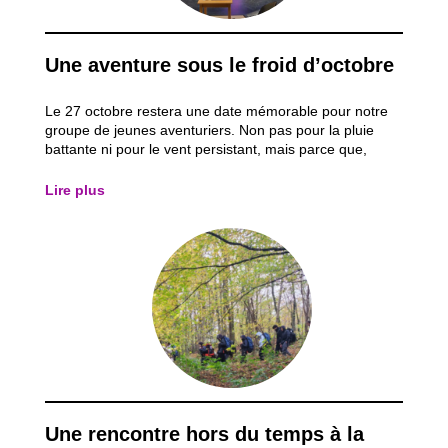
Une aventure sous le froid d’octobre
Le 27 octobre restera une date mémorable pour notre
groupe de jeunes aventuriers. Non pas pour la pluie
battante ni pour le vent persistant, mais parce que,
malgré ces conditions, nous avons décidé de maintenir
notre randonnée de deux jours et une nuit sous tente.
Lire plus
La météo n’allait pas avoir raison...
Une rencontre hors du temps à la