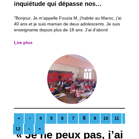
inquiétude qui dépasse nos
frontières …
"Bonjour, Je m’appelle Fouzia M, j'habite au Maroc, j’ai
40 ans et je suis maman de deux adolescents. Je suis
enseignante depuis plus de 18 ans. J’ai d’abord
enseigné en milieu rural pendant 8 ans dans la ville de
Nador. Les conditions y sont assez difficiles. Beaucoup
Lire plus
de mes élèves habitaient à...
8
«
‹
4
5
6
7
9
10
11
12
›
»
« Je ne peux pas, j’ai