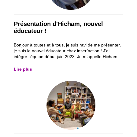
Présentation d'Hicham, nouvel
éducateur !
Bonjour à toutes et à tous, je suis ravi de me présenter,
je suis le nouvel éducateur chez inser’action ! J’ai
intégré l’équipe début juin 2023. Je m’appelle Hicham
MIRI et j’ai 43 ans. Mon parcours : J’ai obtenu mon
CESS en 2000 en orientation « éducation physique ».
Lire plus
Ma dernière expérience...