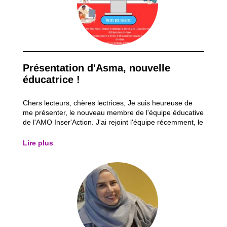
Présentation d'Asma, nouvelle
éducatrice !
Chers lecteurs, chères lectrices, Je suis heureuse de
me présenter, le nouveau membre de l'équipe éducative
de l'AMO Inser'Action. J'ai rejoint l'équipe récemment, le
7 juin 2023, et je suis ravie de partager mes premières
lignes avec vous dans le journal de l'AMO. Permettez-
Lire plus
moi de me présenter. Je...