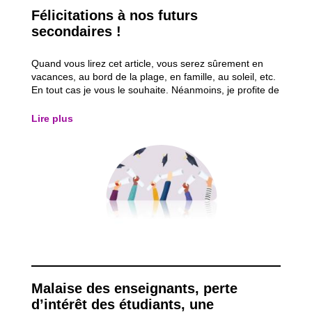
Félicitations à nos futurs
secondaires !
Quand vous lirez cet article, vous serez sûrement en
vacances, au bord de la plage, en famille, au soleil, etc.
En tout cas je vous le souhaite. Néanmoins, je profite de
cet espace pour revenir sur la fin d’année scolaire que
nous avons vécue, et plus spécialement à travers les
Lire plus
examens du CEB qui...
Malaise des enseignants, perte
d’intérêt des étudiants, une