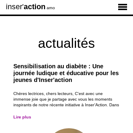
inser'
action
amo
actualités
Sensibilisation au diabète : Une
journée ludique et éducative pour les
jeunes d'Inser'action
Chères lectrices, chers lecteurs, C'est avec une
immense joie que je partage avec vous les moments
inspirants de notre récente initiative à Inser'Action. Dans
notre quête constante d'éducation et d'inspiration, nous
avons organisé une matinée spéciale de sensibilisation
Lire plus
au diabète pour nos jeunes...