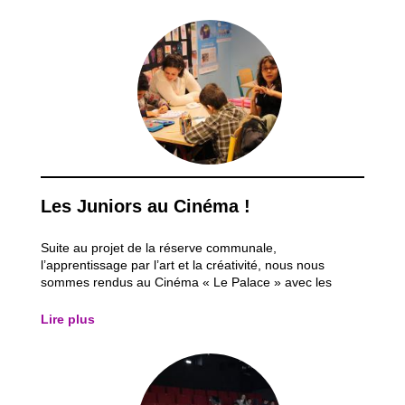
l’apprentissage d’un métier. Le projet...
Les Juniors au Cinéma !
Suite au projet de la réserve communale,
l’apprentissage par l’art et la créativité, nous nous
sommes rendus au Cinéma « Le Palace » avec les
Juniors. Cette forme d’art, le cinéma, permet aux
enfants d’apprendre certaines morales et valeurs au
Lire plus
travers d’un film adapté à leur âge. Nous sommes
allés...