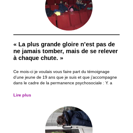
« La plus grande gloire n’est pas de
ne jamais tomber, mais de se relever
à chaque chute. »
Ce mois-ci je voulais vous faire part du témoignage
d’une jeune de 19 ans que je suis et que j’accompagne
dans le cadre de la permanence psychosociale : Y. a
suivi un parcours scolaire normal jusqu’à sa troisième
technique de qualification. Ensuite, elle a vécu des
Lire plus
événements difficiles qui ont...