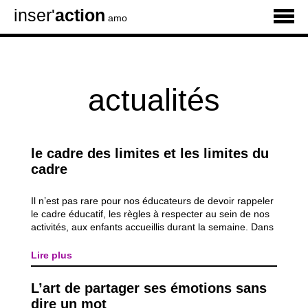
inser'
action
amo
actualités
le cadre des limites et les limites du
cadre
Il n’est pas rare pour nos éducateurs de devoir rappeler
le cadre éducatif, les règles à respecter au sein de nos
activités, aux enfants accueillis durant la semaine. Dans
certains cas, nous sommes obligés de marquer un «
non », de poser nos limites par une sanction, une
Lire plus
réparation. Que ce soit à l...
L’art de partager ses émotions sans
dire un mot