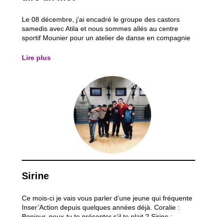
Le 08 décembre, j’ai encadré le groupe des castors
samedis avec Atila et nous sommes allés au centre
sportif Mounier pour un atelier de danse en compagnie
de Delphine. La danse est la passion de cette dernière
et elle s’y connaît largement dans le domaine. Elle a
Lire plus
réalisé quelques pas de salsa et de...
Sirine
Ce mois-ci je vais vous parler d’une jeune qui fréquente
Inser’Action depuis quelques années déjà. Coralie :
Bonjour, peux-tu te présenter s’il te plait ? Sirine :