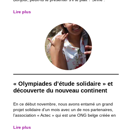
Bonjour, je m’appelle Sirine et j’ai 12 ans. Coralie :
Depuis quand fréquentes-tu Inser’action ? Sirine : J’ai
Lire plus
fait partie de tous les...
« Olympiades d’étude solidaire » et
découverte du nouveau continent
En ce début novembre, nous avons entamé un grand
projet solidaire d’un mois avec un de nos partenaires,
l’association « Actec » qui est une ONG belge créée en
1982 avec pour objectif de renforcer le rôle et
l’autonomie des personnes défavorisées grâce à
Lire plus