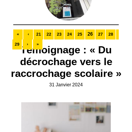
26
«
‹
21
22
23
24
25
27
28
29
›
»
Témoignage : « Du
décrochage vers le
raccrochage scolaire »
31 Janvier 2024