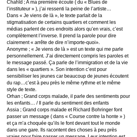
Chahîd ; A ma première écoute ( du « Blues de
l’instituteur » ), j’ai ressenti la peine de l’artiste…
Dans « Je viens de là », le texte parlait de la
stigmatisation de certains quartiers et comment les
médias parlent de ces endroits alors qu’en vrais, c’est
complètement l’inverse. Il prend la parole pour dire
clairement « arrête de dire n’importe-quoi».
Anonyme ; « Je viens de là » est un texte qui me parle
personnellement. J’ai directement compris les paroles et
le message passé. Ça parle de l’immigration et de la vie
dans les « quartiers ». Son intention c’est pour
sensibiliser les jeunes car beaucoup de jeunes écoutent
du rap…c’est à peu près le même rythme et le même
style de texte.
Orhan ; Grand corps malade, il parle des sentiments pour
les enfants… / Il parle du sentiment des enfants
Assia ; Grand corps malade et Richard Bohringer font
passer un message ( dans « Course contre la honte » )
et ça m’a choquée qu’ils le font devant tout le monde
dans une gare. Ils racontent des choses à peu près
vraies pour faire passer un message. Leur intention est