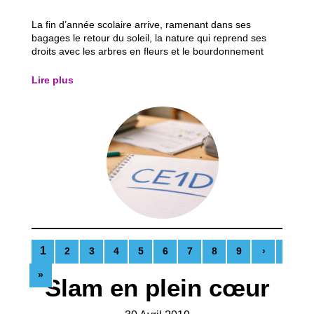
La fin d’année scolaire arrive, ramenant dans ses
bagages le retour du soleil, la nature qui reprend ses
droits avec les arbres en fleurs et le bourdonnement
discret des insectes. Une atmosphère presque légère,
qui donne un avant-goût de vacances… mais qui, pour
Lire plus
beaucoup d’élèves, annonce aussi une...
1
2
3
4
5
6
7
8
9
›
»
Slam en plein cœur