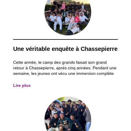
Une véritable enquête à Chassepierre
Cette année, le camp des grands faisait son grand
retour à Chassepierre, après cinq années. Pendant une
semaine, les jeunes ont vécu une immersion complète
dans l’univers d’une grande enquête policière. Le thème
du séjour tournait autour d’un meurtre non élucidé
Lire plus
datant de cinq ans. Dès leur arrivée...