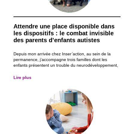
Attendre une place disponible dans
les dispositifs : le combat invisible
des parents d’enfants autistes
Depuis mon arrivée chez Inser’action, au sein de la
permanence, j’accompagne trois familles dont les
enfants présentent un trouble du neurodéveloppement,
plus particulièrement un trouble du spectre de l’autisme
(TSA). Ces accompagnements me permettent
Lire plus
d’observer les obstacles auxquels ces parents d...