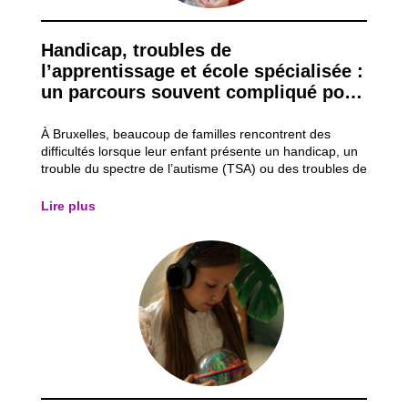
Handicap, troubles de
l’apprentissage et école spécialisée :
un parcours souvent compliqué pour
les familles
À Bruxelles, beaucoup de familles rencontrent des
difficultés lorsque leur enfant présente un handicap, un
trouble du spectre de l’autisme (TSA) ou des troubles de
l’apprentissage comme la dyslexie (lecture/écriture) ou
la dyspraxie (gestes). Même s’il existe des aides et des
Lire plus
écoles spécialisées,...