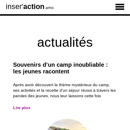
inser'
action
amo
actualités
Souvenirs d’un camp inoubliable :
les jeunes racontent
Après avoir découvert le thème mystérieux du camp,
ses activités et la recette d’un séjour réussi à travers les
paroles des jeunes, nous leur laissons cette fois
pleinement la parole. À travers les témoignages de six
participants, découvrez les moments qui les ont le plus
Lire plus
marqués, leurs activités...