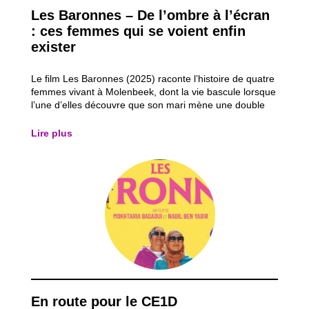
Les Baronnes – De l’ombre à l’écran
: ces femmes qui se voient enfin
exister
Le film Les Baronnes (2025) raconte l’histoire de quatre
femmes vivant à Molenbeek, dont la vie bascule lorsque
l’une d’elles découvre que son mari mène une double
vie. Refusant de subir la situation, elle décide de
reprendre le contrôle de sa vie en réalisant un rêve
Lire plus
oublié : faire du théâtre et...
En route pour le CE1D