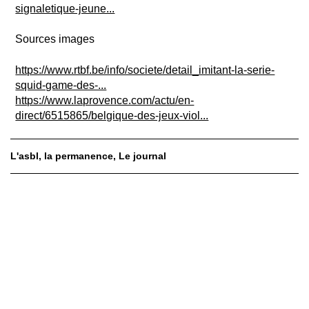
signaletique-jeune...
Sources images
https://www.rtbf.be/info/societe/detail_imitant-la-serie-
squid-game-des-...
https://www.laprovence.com/actu/en-
direct/6515865/belgique-des-jeux-viol...
L'asbl
la permanence
Le journal