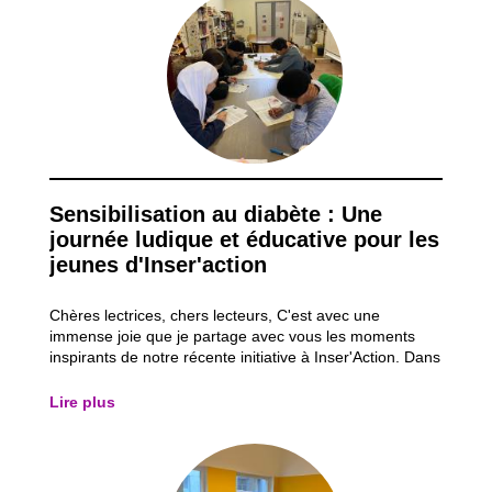
Sensibilisation au diabète : Une
journée ludique et éducative pour les
jeunes d'Inser'action
Chères lectrices, chers lecteurs, C'est avec une
immense joie que je partage avec vous les moments
inspirants de notre récente initiative à Inser'Action. Dans
notre quête constante d'éducation et d'inspiration, nous
avons organisé une matinée spéciale de sensibilisation
Lire plus
au diabète pour nos jeunes...