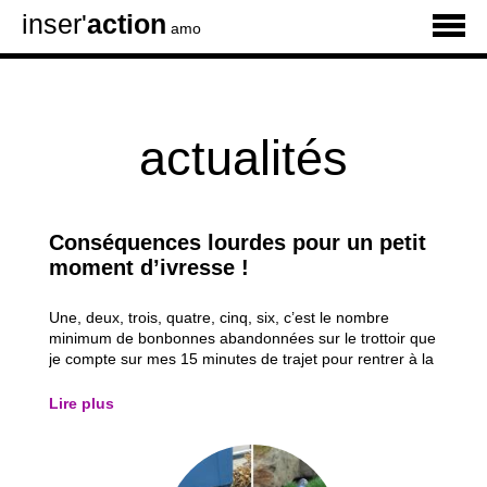
inser'
action
amo
actualités
Conséquences lourdes pour un petit
moment d’ivresse !
Une, deux, trois, quatre, cinq, six, c’est le nombre
minimum de bonbonnes abandonnées sur le trottoir que
je compte sur mes 15 minutes de trajet pour rentrer à la
maison. Auparavant, c'étaient les petites capsules
métalliques que l'on trouvait fréquemment, mais
Lire plus
désormais, ce sont surtout les...