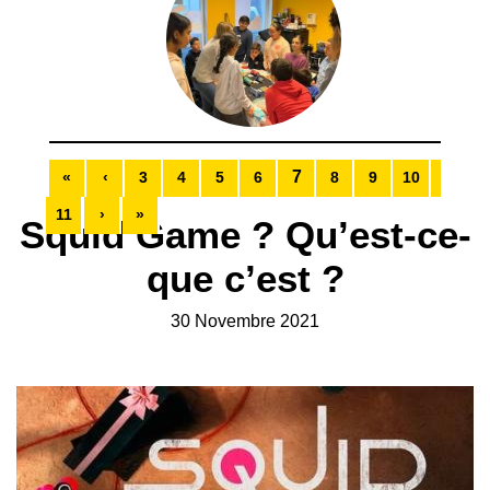
7
«
‹
3
4
5
6
8
9
10
11
›
»
Squid Game ? Qu’est-ce-
que c’est ?
30 Novembre 2021