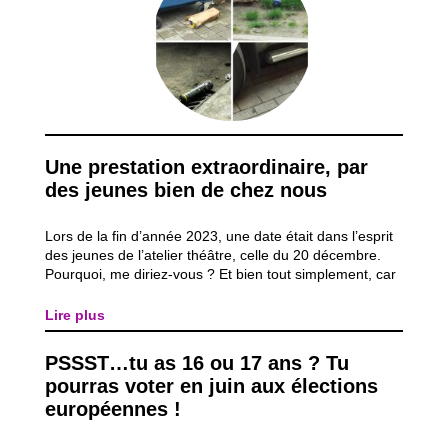
Une prestation extraordinaire, par
des jeunes bien de chez nous
Lors de la fin d’année 2023, une date était dans l’esprit
des jeunes de l’atelier théâtre, celle du 20 décembre.
Pourquoi, me diriez-vous ? Et bien tout simplement, car
il s’agissait de la date la plus importante pour cette
petite troupe, celle de leur première représentation
Lire plus
théâtrale devant un...
PSSST…tu as 16 ou 17 ans ? Tu
pourras voter en juin aux élections
européennes !