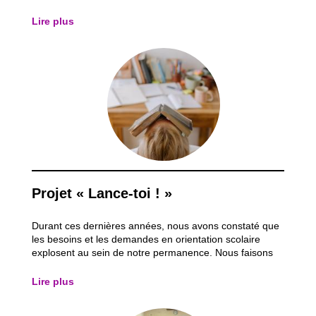
accepter ses choix et sa situation actuelle. « J’étais en
2ème S, je n’aimais pas mon école, je n’aimais pas les
Lire plus
cours, les gens et les...
Projet « Lance-toi ! »
Durant ces dernières années, nous avons constaté que
les besoins et les demandes en orientation scolaire
explosent au sein de notre permanence. Nous faisons
face à de plus en en plus de jeunes démotivés dans
leurs parcours scolaires. Certains sont victimes du
Lire plus
système de relégation. Plus précisément...