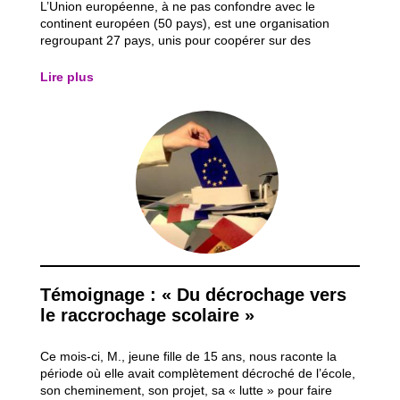
L’Union européenne, à ne pas confondre avec le
continent européen (50 pays), est une organisation
regroupant 27 pays, unis pour coopérer sur des
questions politiques, économiques et monétaires. Si tu
es un(e) citoyen(ne) européen(ne) résidant en Belgique
Lire plus
(pays membre de l’UE), tu peux participer...
Témoignage : « Du décrochage vers
le raccrochage scolaire »
Ce mois-ci, M., jeune fille de 15 ans, nous raconte la
période où elle avait complètement décroché de l’école,
son cheminement, son projet, sa « lutte » pour faire