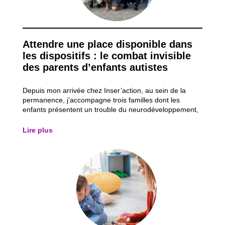
Attendre une place disponible dans
les dispositifs : le combat invisible
des parents d’enfants autistes
Depuis mon arrivée chez Inser’action, au sein de la
permanence, j’accompagne trois familles dont les
enfants présentent un trouble du neurodéveloppement,
plus particulièrement un trouble du spectre de l’autisme
(TSA). Ces accompagnements me permettent
Lire plus
d’observer les obstacles auxquels ces parents d...