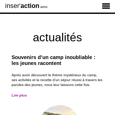
inser'
action
amo
actualités
Souvenirs d’un camp inoubliable :
les jeunes racontent
Après avoir découvert le thème mystérieux du camp,
ses activités et la recette d’un séjour réussi à travers les
paroles des jeunes, nous leur laissons cette fois
pleinement la parole. À travers les témoignages de six
participants, découvrez les moments qui les ont le plus
Lire plus
marqués, leurs activités...