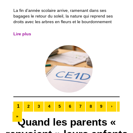
La fin d’année scolaire arrive, ramenant dans ses
bagages le retour du soleil, la nature qui reprend ses
droits avec les arbres en fleurs et le bourdonnement
discret des insectes. Une atmosphère presque légère,
qui donne un avant-goût de vacances… mais qui, pour
Lire plus
beaucoup d’élèves, annonce aussi une...
1
2
3
4
5
6
7
8
9
›
»
Quand les parents «