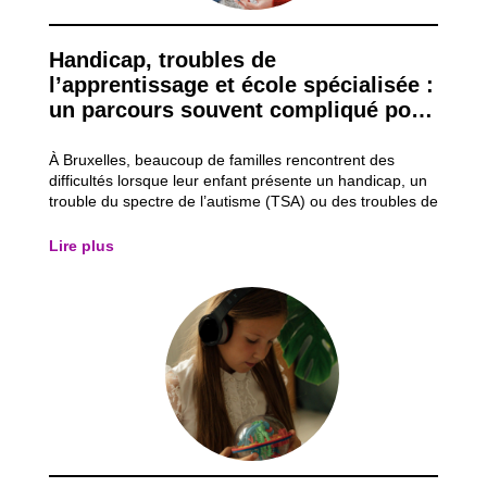
Handicap, troubles de
l’apprentissage et école spécialisée :
un parcours souvent compliqué pour
les familles
À Bruxelles, beaucoup de familles rencontrent des
difficultés lorsque leur enfant présente un handicap, un
trouble du spectre de l’autisme (TSA) ou des troubles de
l’apprentissage comme la dyslexie (lecture/écriture) ou
la dyspraxie (gestes). Même s’il existe des aides et des
Lire plus
écoles spécialisées,...