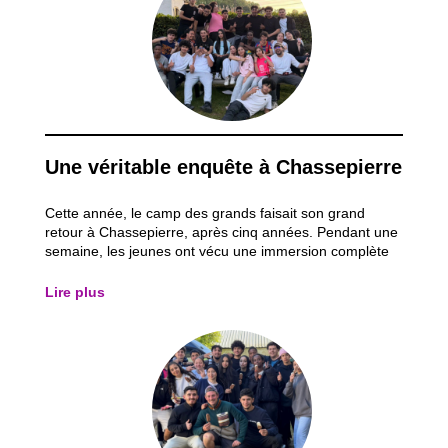
Une véritable enquête à Chassepierre
Cette année, le camp des grands faisait son grand
retour à Chassepierre, après cinq années. Pendant une
semaine, les jeunes ont vécu une immersion complète
dans l’univers d’une grande enquête policière. Le thème
du séjour tournait autour d’un meurtre non élucidé
Lire plus
datant de cinq ans. Dès leur arrivée...