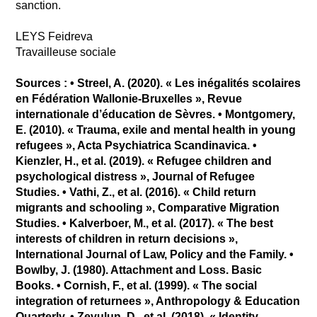
sanction.
LEYS Feidreva
Travailleuse sociale
Sources : • Streel, A. (2020). « Les inégalités scolaires
en Fédération Wallonie-Bruxelles », Revue
internationale d’éducation de Sèvres. • Montgomery,
E. (2010). « Trauma, exile and mental health in young
refugees », Acta Psychiatrica Scandinavica. •
Kienzler, H., et al. (2019). « Refugee children and
psychological distress », Journal of Refugee
Studies. • Vathi, Z., et al. (2016). « Child return
migrants and schooling », Comparative Migration
Studies. • Kalverboer, M., et al. (2017). « The best
interests of children in return decisions »,
International Journal of Law, Policy and the Family. •
Bowlby, J. (1980). Attachment and Loss. Basic
Books. • Cornish, F., et al. (1999). « The social
integration of returnees », Anthropology & Education
Quarterly. • Zevulun, D., et al. (2018). « Identity