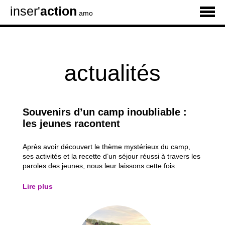
inser'
action
amo
actualités
Souvenirs d’un camp inoubliable :
les jeunes racontent
Après avoir découvert le thème mystérieux du camp,
ses activités et la recette d’un séjour réussi à travers les
paroles des jeunes, nous leur laissons cette fois
pleinement la parole. À travers les témoignages de six
participants, découvrez les moments qui les ont le plus
Lire plus
marqués, leurs activités...