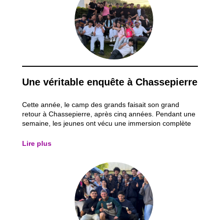
Une véritable enquête à Chassepierre
Cette année, le camp des grands faisait son grand
retour à Chassepierre, après cinq années. Pendant une
semaine, les jeunes ont vécu une immersion complète
dans l’univers d’une grande enquête policière. Le thème
du séjour tournait autour d’un meurtre non élucidé
Lire plus
datant de cinq ans. Dès leur arrivée...