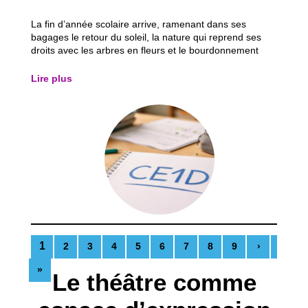
La fin d’année scolaire arrive, ramenant dans ses
bagages le retour du soleil, la nature qui reprend ses
droits avec les arbres en fleurs et le bourdonnement
discret des insectes. Une atmosphère presque légère,
qui donne un avant-goût de vacances… mais qui, pour
Lire plus
beaucoup d’élèves, annonce aussi une...
1
2
3
4
5
6
7
8
9
›
»
Le théâtre comme