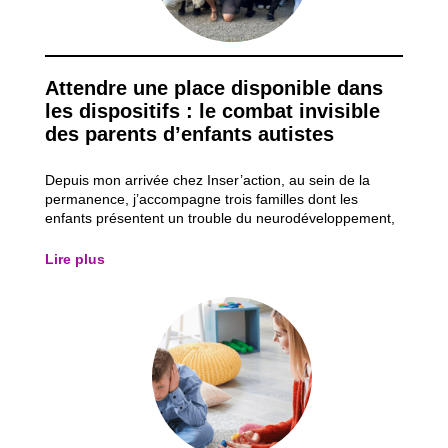
Attendre une place disponible dans
les dispositifs : le combat invisible
des parents d’enfants autistes
Depuis mon arrivée chez Inser’action, au sein de la
permanence, j’accompagne trois familles dont les
enfants présentent un trouble du neurodéveloppement,
plus particulièrement un trouble du spectre de l’autisme
(TSA). Ces accompagnements me permettent
Lire plus
d’observer les obstacles auxquels ces parents d...