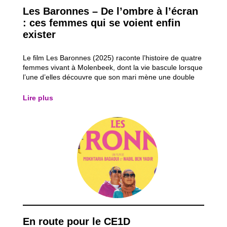
Les Baronnes – De l’ombre à l’écran
: ces femmes qui se voient enfin
exister
Le film Les Baronnes (2025) raconte l’histoire de quatre
femmes vivant à Molenbeek, dont la vie bascule lorsque
l’une d’elles découvre que son mari mène une double
vie. Refusant de subir la situation, elle décide de
reprendre le contrôle de sa vie en réalisant un rêve
Lire plus
oublié : faire du théâtre et...
En route pour le CE1D