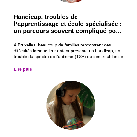
Handicap, troubles de
l’apprentissage et école spécialisée :
un parcours souvent compliqué pour
les familles
À Bruxelles, beaucoup de familles rencontrent des
difficultés lorsque leur enfant présente un handicap, un
trouble du spectre de l’autisme (TSA) ou des troubles de
l’apprentissage comme la dyslexie (lecture/écriture) ou
la dyspraxie (gestes). Même s’il existe des aides et des
Lire plus
écoles spécialisées,...