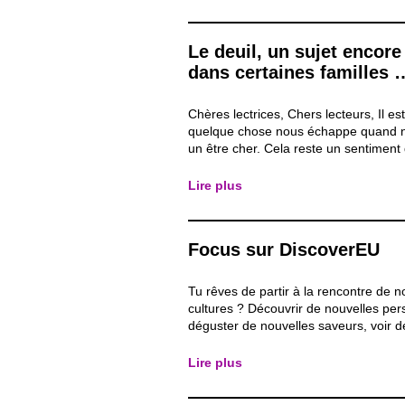
semaine de camping et de randonnée, 
Le deuil, un sujet encore
dans certaines familles 
Chères lectrices, Chers lecteurs, Il es
quelque chose nous échappe quand 
un être cher. Cela reste un sentiment
affecte, quelque chose de difficile à 
certains, difficile à affronter pour d’au
Lire plus
émotions peuvent alors prendre de l’a
Focus sur DiscoverEU
Tu rêves de partir à la rencontre de n
cultures ? Découvrir de nouvelles pe
déguster de nouvelles saveurs, voir 
horizons ? Traverser l’Italie, la Polog
Suède ? Et faire tout cela à l’aide d’
Lire plus
transport respectueux de ton enviro
viens...