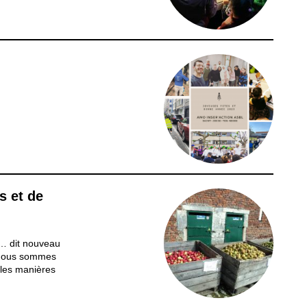
et du vent.
 bon au
s et de
 … dit nouveau
, nous sommes
les manières
2-2023, afin
e soit pour une