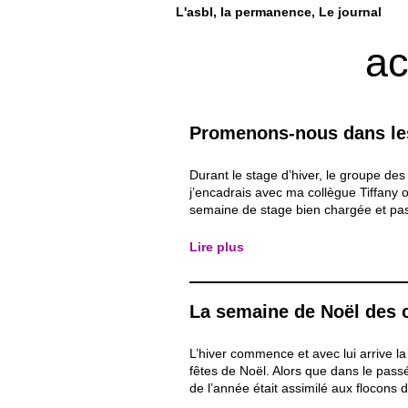
L'asbl
la permanence
Le journal
ac
Promenons-nous dans le
Durant le stage d’hiver, le groupe des
j’encadrais avec ma collègue Tiffany 
semaine de stage bien chargée et pas
ont fait, notamment, beaucoup d’activ
l’extérieur comme la visite de la ferme 
Lire plus
visite de la ville de Louvain-la-Neuve et
La semaine de Noël des 
L’hiver commence et avec lui arrive l
fêtes de Noël. Alors que dans le pas
de l’année était assimilé aux flocons 
verglas, le monde actuel laisse place