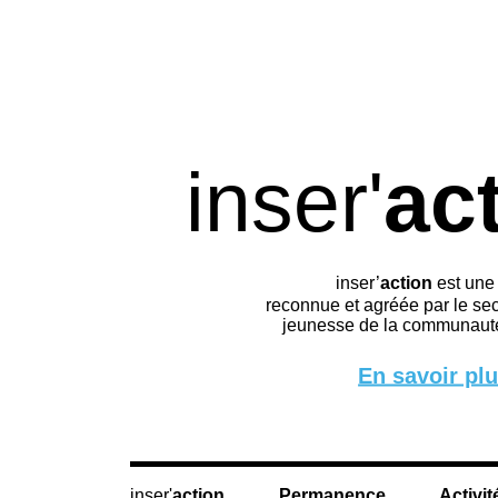
inser'
ac
inser’
action
est une
reconnue et agréée par le sec
jeunesse de la communauté
En savoir pl
action
Permanence
Activit