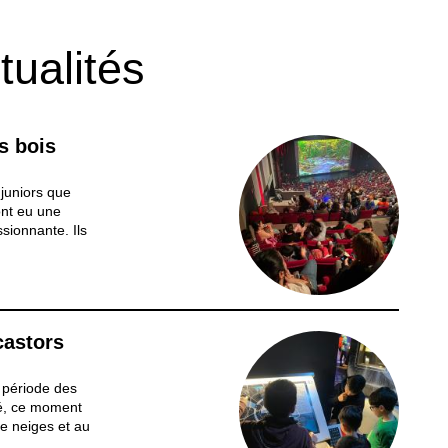
tualités
s bois
 juniors que
ont eu une
sionnante. Ils
ités à
les Pilifs, une
 ils ont...
castors
a période des
sé, ce moment
de neiges et au
 à des