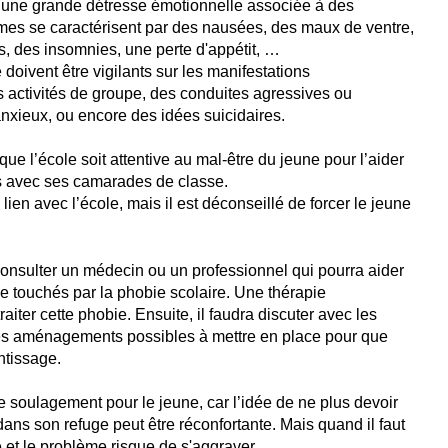
r une grande détresse émotionnelle associée à des
s se caractérisent par des nausées, des maux de ventre,
, des insomnies, une perte d'appétit, …
 doivent être vigilants sur les manifestations
 activités de groupe, des conduites agressives ou
anxieux, ou encore des idées suicidaires.
 que l’école soit attentive au mal-être du jeune pour l’aider
iens avec ses camarades de classe.
 lien avec l’école, mais il est déconseillé de forcer le jeune
consulter un médecin ou un professionnel qui pourra aider
e touchés par la phobie scolaire. Une thérapie
iter cette phobie. Ensuite, il faudra discuter avec les
les aménagements possibles à mettre en place pour que
ntissage.
e soulagement pour le jeune, car l’idée de ne plus devoir
, dans son refuge peut être réconfortante. Mais quand il faut
ie et le problème risque de s'aggraver.