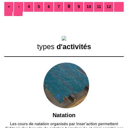
8
«
‹
4
5
6
7
9
10
11
12
›
»
types
d'activités
Natation
Les cours de natation organisés par Inser'action permettent