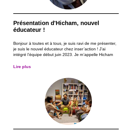
Présentation d'Hicham, nouvel
éducateur !
Bonjour à toutes et à tous, je suis ravi de me présenter,
je suis le nouvel éducateur chez inser’action ! J’ai
intégré l’équipe début juin 2023. Je m’appelle Hicham
MIRI et j’ai 43 ans. Mon parcours : J’ai obtenu mon
CESS en 2000 en orientation « éducation physique ».
Lire plus
Ma dernière expérience...