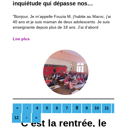
inquiétude qui dépasse nos
frontières …
"Bonjour, Je m’appelle Fouzia M, j'habite au Maroc, j’ai
40 ans et je suis maman de deux adolescents. Je suis
enseignante depuis plus de 18 ans. J’ai d’abord
enseigné en milieu rural pendant 8 ans dans la ville de
Nador. Les conditions y sont assez difficiles. Beaucoup
Lire plus
de mes élèves habitaient à...
8
«
‹
4
5
6
7
9
10
11
12
›
»
C’est la rentrée, le