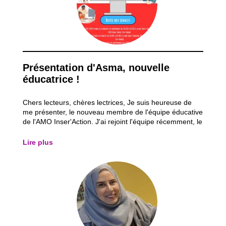
Présentation d'Asma, nouvelle
éducatrice !
Chers lecteurs, chères lectrices, Je suis heureuse de
me présenter, le nouveau membre de l'équipe éducative
de l'AMO Inser'Action. J'ai rejoint l'équipe récemment, le
7 juin 2023, et je suis ravie de partager mes premières
lignes avec vous dans le journal de l'AMO. Permettez-
Lire plus
moi de me présenter. Je...