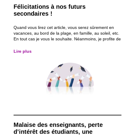
Félicitations à nos futurs
secondaires !
Quand vous lirez cet article, vous serez sûrement en
vacances, au bord de la plage, en famille, au soleil, etc.
En tout cas je vous le souhaite. Néanmoins, je profite de
cet espace pour revenir sur la fin d’année scolaire que
nous avons vécue, et plus spécialement à travers les
Lire plus
examens du CEB qui...
Malaise des enseignants, perte
d’intérêt des étudiants, une