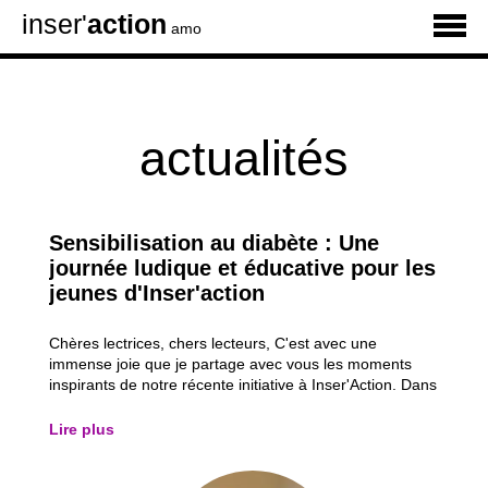
inser'
action
amo
actualités
Sensibilisation au diabète : Une
journée ludique et éducative pour les
jeunes d'Inser'action
Chères lectrices, chers lecteurs, C'est avec une
immense joie que je partage avec vous les moments
inspirants de notre récente initiative à Inser'Action. Dans
notre quête constante d'éducation et d'inspiration, nous
avons organisé une matinée spéciale de sensibilisation
Lire plus
au diabète pour nos jeunes...