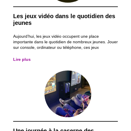
Les jeux vidéo dans le quotidien des
jeunes
Aujourd’hui, les jeux vidéo occupent une place
importante dans le quotidien de nombreux jeunes. Jouer
sur console, ordinateur ou téléphone, ces jeux
représentent souvent un moment de détente après
l’école, mais aussi une manière de partager des
Lire plus
moments avec des amis qui sont parfois à distance ou
à...
Une journée à la caserne des