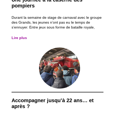
pompiers
Durant la semaine de stage de carnaval avec le groupe
des Grands, les jeunes n’ont pas eu le temps de
s’ennuyer. Entre jeux sous forme de bataille royale,
parcours sportifs, initiation à la boxe anglaise et une
journée de prévention incendie à la caserne des
Lire plus
pompiers, la semaine a été bien remplie...
Accompagner jusqu’à 22 ans… et
après ?