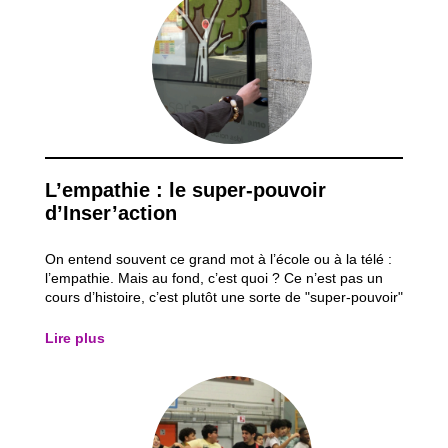
L’empathie : le super-pouvoir
d’Inser’action
On entend souvent ce grand mot à l’école ou à la télé :
l’empathie. Mais au fond, c’est quoi ? Ce n’est pas un
cours d’histoire, c’est plutôt une sorte de "super-pouvoir"
que l’on utilise tous les jours dans nos activités, sans
même s’en rendre compte. C’est cette petite voix qui
Lire plus
nous dit : "Hé, je...