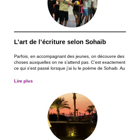
L’art de l’écriture selon Sohaib
Parfois, en accompagnant des jeunes, on découvre des
choses auxquelles on ne s’attend pas. C’est exactement
ce qui s’est passé lorsque j’ai lu le poème de Sohaib. Au
départ, je pensais lire un simple exercice d’écriture. Moi
l’amoureux des lettres et de l’écriture, j’ai été surpris par
Lire plus
la...