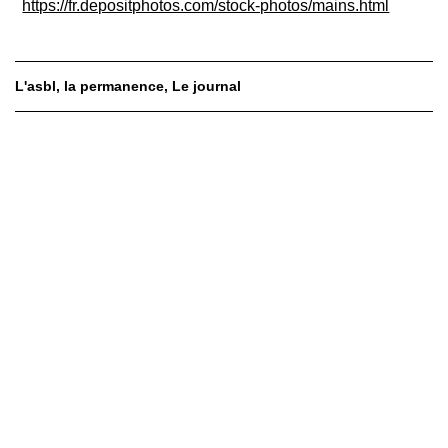
https://fr.depositphotos.com/stock-photos/mains.html
L'asbl
la permanence
Le journal