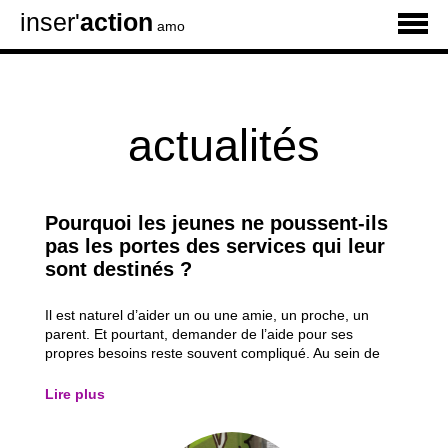
inser'
action
amo
actualités
Pourquoi les jeunes ne poussent-ils
pas les portes des services qui leur
sont destinés ?
Il est naturel d’aider un ou une amie, un proche, un
parent. Et pourtant, demander de l’aide pour ses
propres besoins reste souvent compliqué. Au sein de
nos permanences, parmi les besoins exprimés, on
retrouve notamment la rédaction de CV et de lettres de
Lire plus
motivation, la recherche d’un job étudiant...