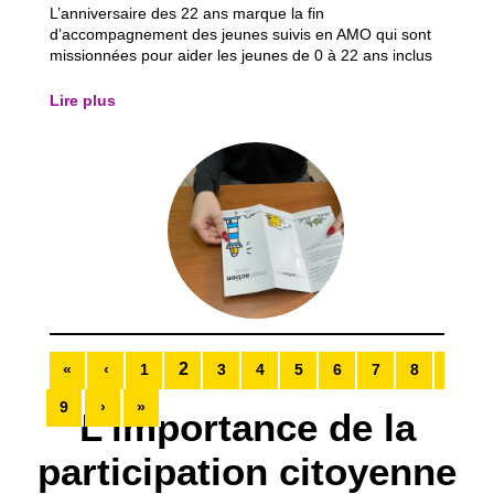
L’anniversaire des 22 ans marque la fin
d’accompagnement des jeunes suivis en AMO qui sont
missionnées pour aider les jeunes de 0 à 22 ans inclus
maximum. En effet, l’autonomie apparaît comme une
véritable injonction, puisque les jeunes sont contraints
Lire plus
de se séparer du service mais aussi des...
2
«
‹
1
3
4
5
6
7
8
9
›
»
L’importance de la
participation citoyenne