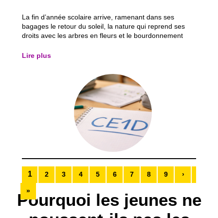
La fin d’année scolaire arrive, ramenant dans ses
bagages le retour du soleil, la nature qui reprend ses
droits avec les arbres en fleurs et le bourdonnement
discret des insectes. Une atmosphère presque légère,
qui donne un avant-goût de vacances… mais qui, pour
Lire plus
beaucoup d’élèves, annonce aussi une...
1
2
3
4
5
6
7
8
9
›
»
Pourquoi les jeunes ne