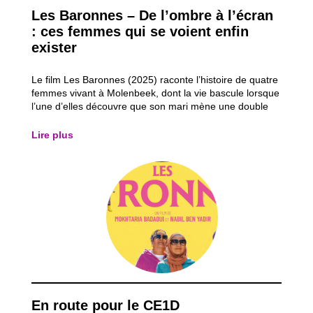
Les Baronnes – De l’ombre à l’écran
: ces femmes qui se voient enfin
exister
Le film Les Baronnes (2025) raconte l’histoire de quatre
femmes vivant à Molenbeek, dont la vie bascule lorsque
l’une d’elles découvre que son mari mène une double
vie. Refusant de subir la situation, elle décide de
reprendre le contrôle de sa vie en réalisant un rêve
Lire plus
oublié : faire du théâtre et...
En route pour le CE1D