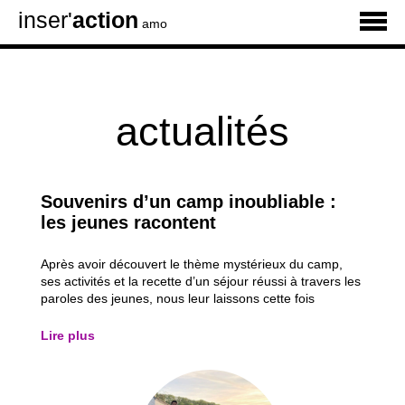
inser'
action
amo
actualités
Souvenirs d’un camp inoubliable :
les jeunes racontent
Après avoir découvert le thème mystérieux du camp,
ses activités et la recette d’un séjour réussi à travers les
paroles des jeunes, nous leur laissons cette fois
pleinement la parole. À travers les témoignages de six
participants, découvrez les moments qui les ont le plus
Lire plus
marqués, leurs activités...