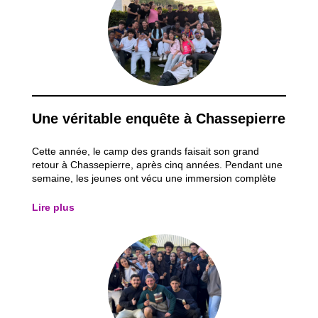
Une véritable enquête à Chassepierre
Cette année, le camp des grands faisait son grand
retour à Chassepierre, après cinq années. Pendant une
semaine, les jeunes ont vécu une immersion complète
dans l’univers d’une grande enquête policière. Le thème
du séjour tournait autour d’un meurtre non élucidé
Lire plus
datant de cinq ans. Dès leur arrivée...