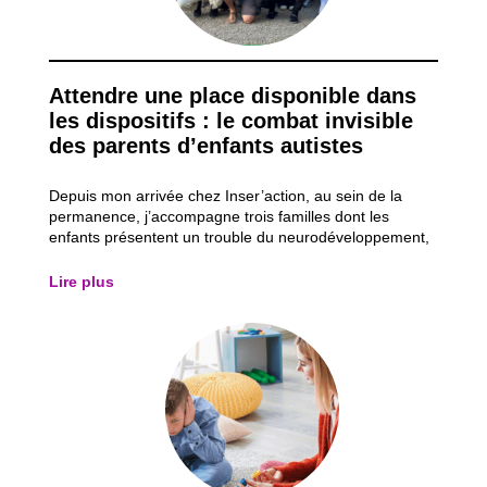
Attendre une place disponible dans
les dispositifs : le combat invisible
des parents d’enfants autistes
Depuis mon arrivée chez Inser’action, au sein de la
permanence, j’accompagne trois familles dont les
enfants présentent un trouble du neurodéveloppement,
plus particulièrement un trouble du spectre de l’autisme
(TSA). Ces accompagnements me permettent
Lire plus
d’observer les obstacles auxquels ces parents d...