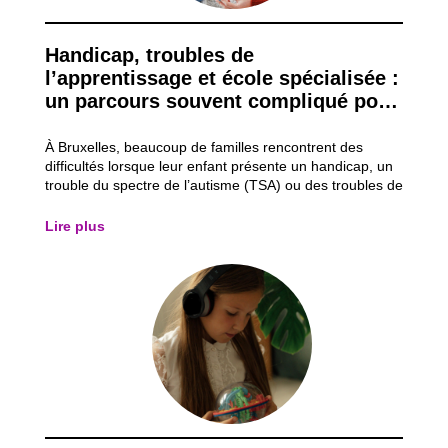
Handicap, troubles de
l’apprentissage et école spécialisée :
un parcours souvent compliqué pour
les familles
À Bruxelles, beaucoup de familles rencontrent des
difficultés lorsque leur enfant présente un handicap, un
trouble du spectre de l’autisme (TSA) ou des troubles de
l’apprentissage comme la dyslexie (lecture/écriture) ou
la dyspraxie (gestes). Même s’il existe des aides et des
Lire plus
écoles spécialisées,...