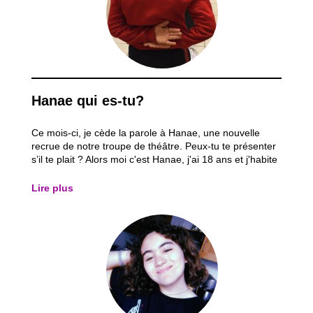
Hanae qui es-tu?
Ce mois-ci, je cède la parole à Hanae, une nouvelle
recrue de notre troupe de théâtre. Peux-tu te présenter
s’il te plait ? Alors moi c'est Hanae, j'ai 18 ans et j'habite
à Schaerbeek. J'ai rejoint Inser'Action en début d'année
pour l’atelier théâtre et franchement je suis trop
Lire plus
impatiente de voir...