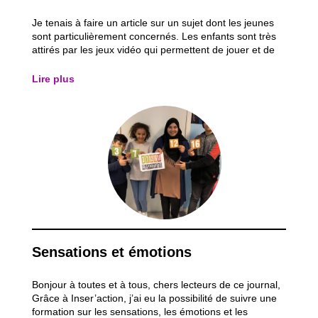
Je tenais à faire un article sur un sujet dont les jeunes
sont particulièrement concernés. Les enfants sont très
attirés par les jeux vidéo qui permettent de jouer et de
communiquer en même temps avec leurs amis pendant
une mission. Ils ont la possibilité d’avoir du pouvoir, de
Lire plus
régner sur un pays...
Sensations et émotions
Bonjour à toutes et à tous, chers lecteurs de ce journal,
Grâce à Inser’action, j’ai eu la possibilité de suivre une
formation sur les sensations, les émotions et les