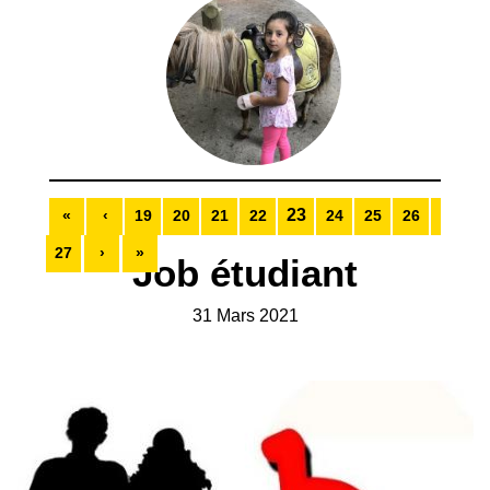
23
«
‹
19
20
21
22
24
25
26
27
›
»
Job étudiant
31 Mars 2021