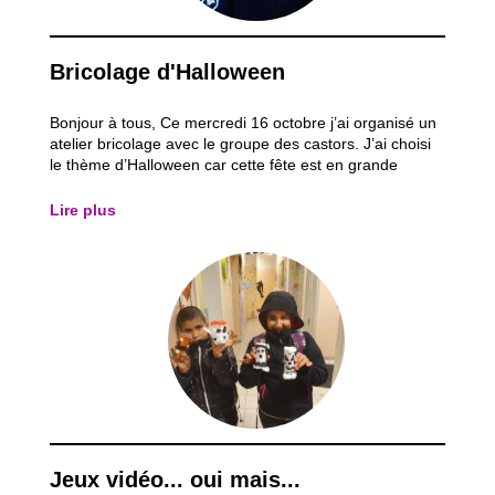
Bricolage d'Halloween
Bonjour à tous, Ce mercredi 16 octobre j’ai organisé un
atelier bricolage avec le groupe des castors. J’ai choisi
le thème d’Halloween car cette fête est en grande
approche. Mon but était de leur montrer qu’avec du
matériel de récupération nous pouvions faire quelque
Lire plus
chose d’utile. Nous avons...
Jeux vidéo... oui mais...