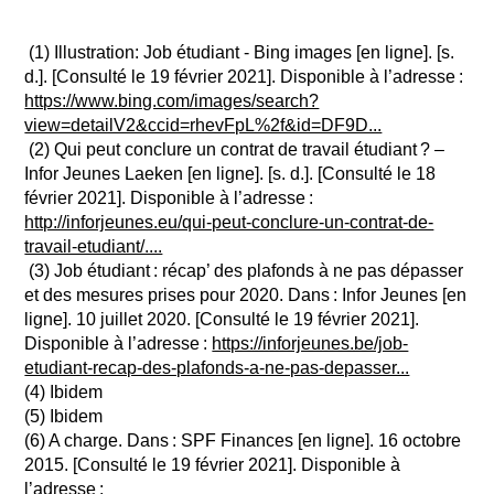
(1) Illustration: Job étudiant - Bing images [en ligne]. [s.
d.]. [Consulté le 19 février 2021]. Disponible à l’adresse :
https://www.bing.com/images/search?
view=detailV2&ccid=rhevFpL%2f&id=DF9D...
(2) Qui peut conclure un contrat de travail étudiant ? –
Infor Jeunes Laeken [en ligne]. [s. d.]. [Consulté le 18
février 2021]. Disponible à l’adresse :
http://inforjeunes.eu/qui-peut-conclure-un-contrat-de-
travail-etudiant/....
(3) Job étudiant : récap’ des plafonds à ne pas dépasser
et des mesures prises pour 2020. Dans : Infor Jeunes [en
ligne]. 10 juillet 2020. [Consulté le 19 février 2021].
Disponible à l’adresse :
https://inforjeunes.be/job-
etudiant-recap-des-plafonds-a-ne-pas-depasser...
(4) Ibidem
(5) Ibidem
(6) A charge. Dans : SPF Finances [en ligne]. 16 octobre
2015. [Consulté le 19 février 2021]. Disponible à
l’adresse :