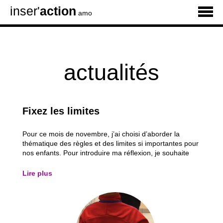
inser'
action
amo
actualités
Fixez les limites
Pour ce mois de novembre, j’ai choisi d’aborder la
thématique des règles et des limites si importantes pour
nos enfants. Pour introduire ma réflexion, je souhaite
reprendre une partie de l’article « Les limites aident à
grandir » paru sur le site Yapaka.be. « Dès sa
Lire plus
naissance, l’enfant a besoin d’...