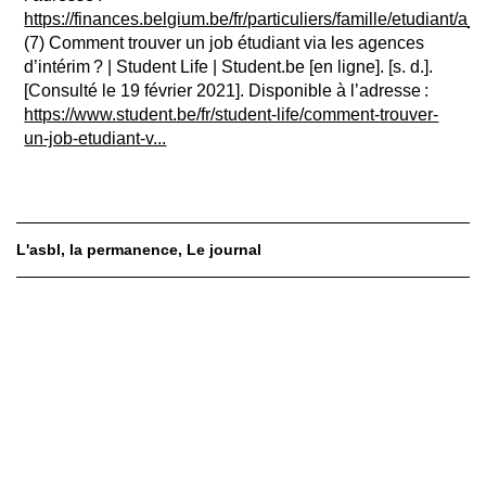
https://finances.belgium.be/fr/particuliers/famille/etudiant/a
(7) Comment trouver un job étudiant via les agences
d’intérim ? | Student Life | Student.be [en ligne]. [s. d.].
[Consulté le 19 février 2021]. Disponible à l’adresse :
https://www.student.be/fr/student-life/comment-trouver-
un-job-etudiant-v...
L'asbl
la permanence
Le journal