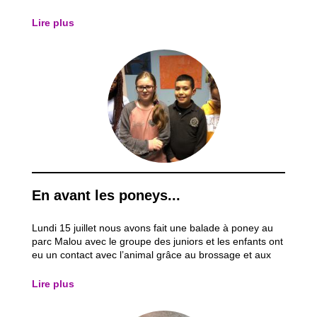
besoins. J’ai donc décidé de vous en parler... Les
animateurs présents nous ont fait découvrir un jeu qu’ils
Lire plus
ont créé et qui se...
En avant les poneys...
Lundi 15 juillet nous avons fait une balade à poney au
parc Malou avec le groupe des juniors et les enfants ont
eu un contact avec l’animal grâce au brossage et aux
soins. J’ai particulièrement aimé cette activité car, les
enfants ont pu découvrir le monde des poneys et
Lire plus
comprendre ces derniers par...