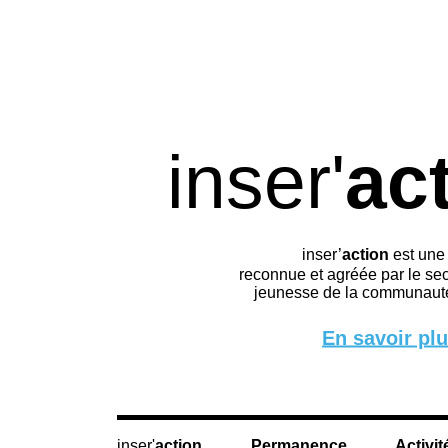
inser'
ac
inser’
action
est une
reconnue et agréée par le sec
jeunesse de la communauté
En savoir pl
action
Permanence
Activit