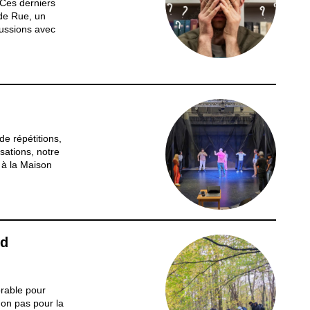
 Ces derniers
 de Rue, un
cussions avec
d’option ou
i d’un caprice,
...
 de répétitions,
isations, notre
e à la Maison
ent attendu,
 d’un message
id
rable pour
Non pas pour la