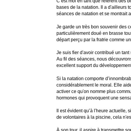
C’est moi en tant que référent des b
bases de la natation. Il a d'ailleurs 
séances de natation et se montrait 
Je garde un très bon souvenir des c
particulièrement doué en brasse tou
départ perçu par la fratrie comme un s
Je suis fier d'avoir contribué un tant
Au fil des séances, nous découvron
excellent support du développement 
Si la natation comporte d’innombrabl
considérablement le moral. Elle aide 
activer ce qu'on nomme plus commu
hormones qui provoquent une sensati
Il est évident qu’à l'heure actuelle,
de volontaires à la piscine, cela n'
À son tour, il aspire à transmettre s