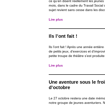
ce qu’en disent réellement les jeunes
mois, dans le cadre du Travail Social
sujet revient sans cesse dans les dis
les adolescents : le désir de changer 
d’établissement scolaire. Il ne s’agit n
Lire plus
ni d’un effet de mode, mais bien d’une
Ils l’ont fait !
Ils l’ont fait ! Après une année entière
de petits jeux, d’exercices et d’improv
petite troupe de théâtre s’est produit
des Cultures de Saint-Gilles. Un mom
chargé d’émotion, et surtout porteur
Lire plus
fort sur le racisme ordinaire et les...
Une aventure sous le fro
d’octobre
Le 27 octobre restera une date mémo
notre groupe de jeunes aventuriers. 