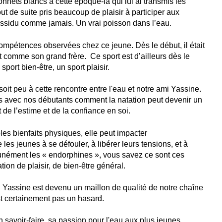
onnets blancs à cette époque-là qui lui ai transmis les
tout de suite pris beaucoup de plaisir à participer aux
assidu comme jamais. Un vrai poisson dans l’eau.
ompétences observées chez ce jeune. Dès le début, il était
t comme son grand frère. Ce sport est d’ailleurs dès le
port bien-être, un sport plaisir.
 soit peu à cette rencontre entre l'eau et notre ami Yassine.
s avec nos débutants comment la natation peut devenir un
de l’estime et de la confiance en soi.
es bienfaits physiques, elle peut impacter
les jeunes à se défouler, à libérer leurs tensions, et à
nément les « endorphines », vous savez ce sont ces
on de plaisir, de bien-être général.
 si Yassine est devenu un maillon de qualité de notre chaîne
est certainement pas un hasard.
on savoir-faire, sa passion pour l'eau aux plus jeunes.