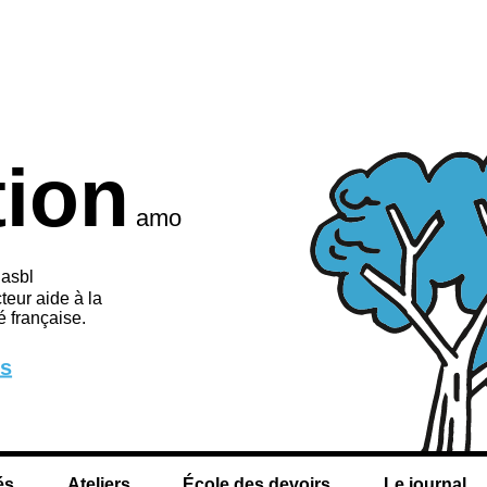
tion
amo
 asbl
teur aide à la
 française.
us
és
Ateliers
École des devoirs
Le journal