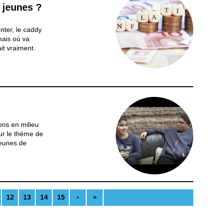
s jeunes ?
nter, le caddy
mais où va
ait vraiment.
évision, à la
t impossible à
re...
ons en milieu
sur le thème de
jeunes de
 . Avec le
ire française,
Noode
12
13
14
15
›
»