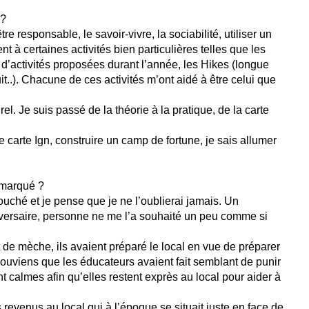
 ?
e responsable, le savoir-vivre, la sociabilité, utiliser un
à certaines activités bien particulières telles que les
d’activités proposées durant l’année, les Hikes (longue
it..). Chacune de ces activités m’ont aidé à être celui que
rel. Je suis passé de la théorie à la pratique, de la carte
ne carte Ign, construire un camp de fortune, je sais allumer
s marqué ?
touché et je pense que je ne l’oublierai jamais. Un
iversaire, personne ne me l’a souhaité un peu comme si
 de mèche, ils avaient préparé le local en vue de préparer
souviens que les éducateurs avaient fait semblant de punir
t calmes afin qu’elles restent exprès au local pour aider à
evenus au local qui à l’époque se situait juste en face de