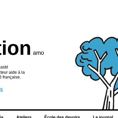
tion
amo
 asbl
teur aide à la
 française.
us
és
Ateliers
École des devoirs
Le journal