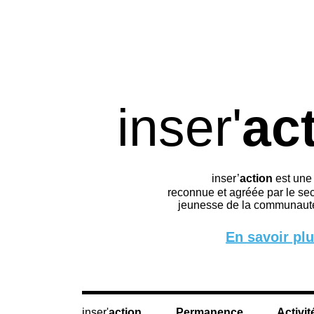
inser'
ac
inser’
action
est une
reconnue et agréée par le sec
jeunesse de la communauté
En savoir pl
action
Permanence
Activit