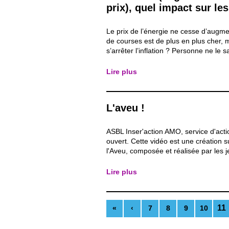
prix), quel impact sur le
Le prix de l’énergie ne cesse d’augme
de courses est de plus en plus cher, 
s’arrêter l’inflation ? Personne ne le s
Le sujet est évoqué en continu à la tél
radio, sur internet, il est pratiquemen
Lire plus
éviter. Nous avons souhaité comprend
L'aveu !
ASBL Inser'action AMO, service d'acti
ouvert. Cette vidéo est une création 
l'Aveu, composée et réalisée par les 
l'atelier Théâtre de l'ASBL Inser'action
soutien de la Commission communauta
Lire plus
de la commune de Saint-Josse-Ten-
(réserve...
11
«
‹
7
8
9
10