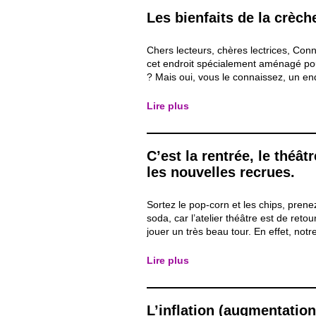
Les bienfaits de la crèch
Chers lecteurs, chères lectrices, Con
cet endroit spécialement aménagé po
? Mais oui, vous le connaissez, un en
trouvent parcs, jouets ou encore tétin
bien sûr ! A priori, nous connaissons t
Lire plus
une crèche. C’est un endroit où nous 
C’est la rentrée, le théât
les nouvelles recrues.
Sortez le pop-corn et les chips, prenez
soda, car l’atelier théâtre est de ret
jouer un très beau tour. En effet, notr
troupe va se remettre en route pour d
aventures. Après avoir travaillé, lors 
Lire plus
2021-2022, sur le thème de l’aveu, not
L’inflation (augmentatio