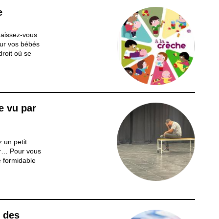
e
naissez-vous
ur vos bébés
droit où se
es. La crèche
ous ce qu’est
pouvons...
re vu par
 un petit
our… Pour vous
e formidable
e nouvelles
de l’année
re...
n des