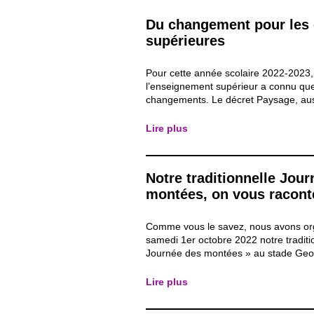
Du changement pour les
supérieures
Pour cette année scolaire 2022-2023,
l’enseignement supérieur a connu qu
changements. Le décret Paysage, aus
décret « Marcourt », est entré en appl
quelques années maintenant, dans le
Lire plus
démocratiser l’accès aux études supé
avec le recul et la...
Notre traditionnelle Jou
montées, on vous raconte
Comme vous le savez, nous avons or
samedi 1er octobre 2022 notre traditi
Journée des montées » au stade Geo
Cette journée sympathique permet au
autres de tisser des liens, de se renco
Lire plus
discuter, d’échanger avec les collègue
dans une...