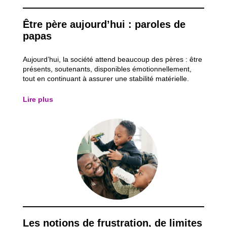
Être père aujourd’hui : paroles de
papas
Aujourd’hui, la société attend beaucoup des pères : être
présents, soutenants, disponibles émotionnellement,
tout en continuant à assurer une stabilité matérielle.
Mais derrière ces attentes, comment les pères vivent-ils
réellement leur rôle ? Après avoir analysé le mois passé,
Lire plus
la place que la...
Les notions de frustration, de limites