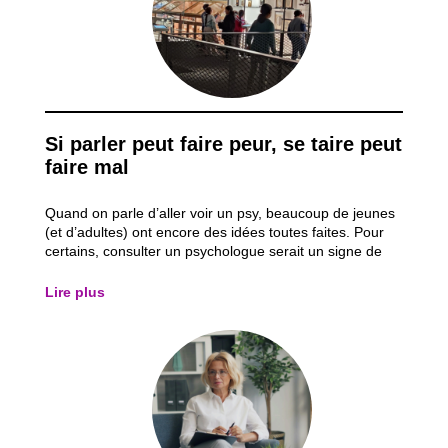
Si parler peut faire peur, se taire peut
faire mal
Quand on parle d’aller voir un psy, beaucoup de jeunes
(et d’adultes) ont encore des idées toutes faites. Pour
certains, consulter un psychologue serait un signe de
faiblesse, quelque chose que seules les personnes
“vraiment malades” font. On entend parfois des phrases
Lire plus
comme « tu n’es pas assez...