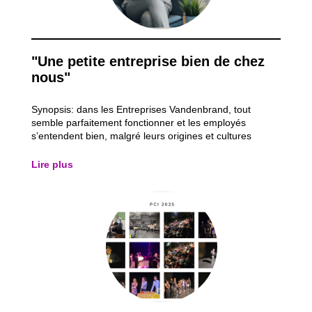
"Une petite entreprise bien de chez
nous"
Synopsis: dans les Entreprises Vandenbrand, tout
semble parfaitement fonctionner et les employés
s’entendent bien, malgré leurs origines et cultures
différentes. Mais le jour où Abdelatif Boulayoun vient
pour un entretien d’embauche, on réalise que certains
Lire plus
préjugés ont la peau dure...