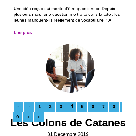
Une idée reçue qui mérite d’être questionnée Depuis
plusieurs mois, une question me trotte dans la tête : les
jeunes manquent-ils réellement de vocabulaire ? À
Inser’action, j’ai remarqué quelque chose qui
m’interpelle. Lorsqu’on demande à un jeune de raconter
Lire plus
une activité, d’exprimer son avis ou...
4
«
‹
1
2
3
5
6
7
8
9
›
»
Les Colons de Catanes
31 Décembre 2019