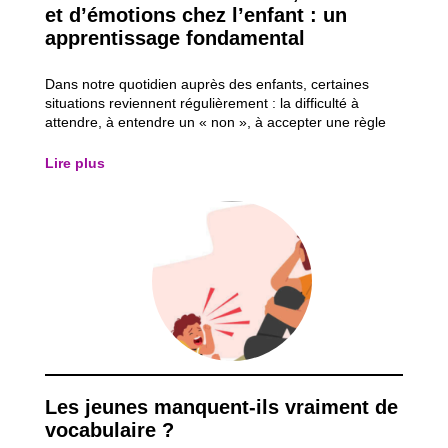
et d’émotions chez l’enfant : un
apprentissage fondamental
Dans notre quotidien auprès des enfants, certaines
situations reviennent régulièrement : la difficulté à
attendre, à entendre un « non », à accepter une règle
ou à renoncer à ce que l’on désire sur l’instant. Ces
moments peuvent être intenses, parfois éprouvants,
Lire plus
autant pour les enfants que pour...
Les jeunes manquent-ils vraiment de
vocabulaire ?