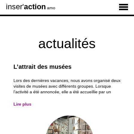
inser'
action
amo
actualités
L’attrait des musées
Lors des dernières vacances, nous avons organisé deux
visites de musées avec différents groupes. Lorsque
l’activité a été annoncée, elle a été accueillie par un
nombre non négligeable de « oh noooon », « ça va être
nul » et autres exclamations plutôt négatives. J’ai donc
Lire plus
voulu me pencher sur ce que...