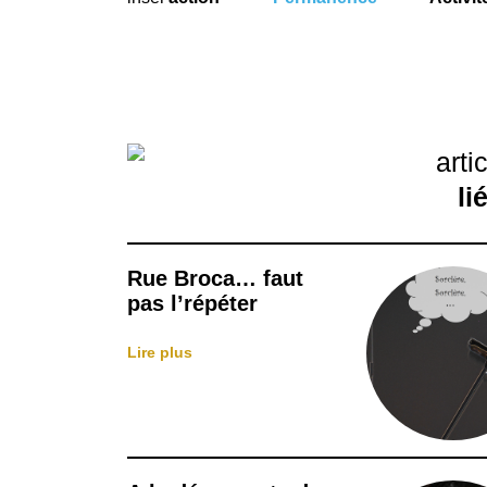
arti
li
Rue Broca… faut
pas l’répéter
Lire plus