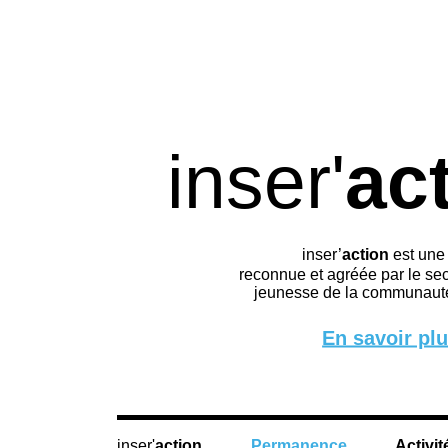
inser'
ac
inser’
action
est une
reconnue et agréée par le sec
jeunesse de la communauté
En savoir pl
action
Permanence
Activit