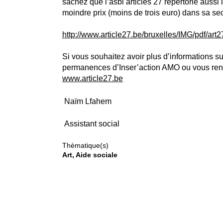
sachez que l’asbl articles 27 répertorie aussi
moindre prix (moins de trois euro) dans sa secti
http://www.article27.be/bruxelles/IMG/pdf/art2
Si vous souhaitez avoir plus d’informations su
permanences d’Inser’action AMO ou vous rendre
www.article27.be
Naïm Lfahem
Assistant social
Thèmatique(s)
Art
Aide sociale