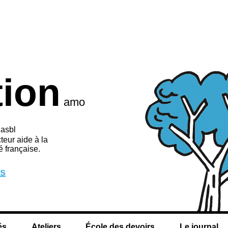
tion
amo
 asbl
teur aide à la
 française.
us
és
Ateliers
École des devoirs
Le journal