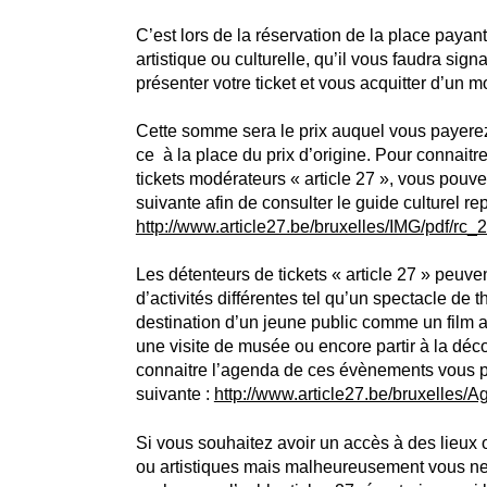
C’est lors de la réservation de la place payan
artistique ou culturelle, qu’il vous faudra signa
présenter votre ticket et vous acquitter d’un m
Cette somme sera le prix auquel vous payerez l
ce à la place du prix d’origine. Pour connaitre
tickets modérateurs « article 27 », vous pouve
suivante afin de consulter le guide culturel re
http://www.article27.be/bruxelles/IMG/pdf/rc
Les détenteurs de tickets « article 27 » peuven
d’activités différentes tel qu’un spectacle de 
destination d’un jeune public comme un film a
une visite de musée ou encore partir à la déc
connaitre l’agenda de ces évènements vous p
suivante :
http://www.article27.be/bruxelles/
Si vous souhaitez avoir un accès à des lieux o
ou artistiques mais malheureusement vous ne b