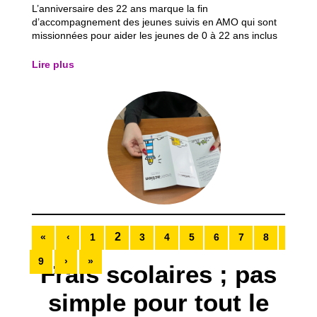
L’anniversaire des 22 ans marque la fin
d’accompagnement des jeunes suivis en AMO qui sont
missionnées pour aider les jeunes de 0 à 22 ans inclus
maximum. En effet, l’autonomie apparaît comme une
véritable injonction, puisque les jeunes sont contraints
Lire plus
de se séparer du service mais aussi des...
2
«
‹
1
3
4
5
6
7
8
9
›
»
Frais scolaires ; pas
simple pour tout le