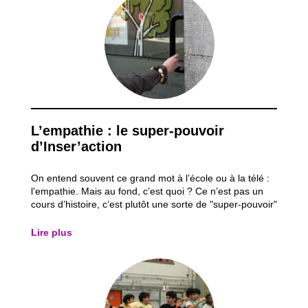
L’empathie : le super-pouvoir
d’Inser’action
On entend souvent ce grand mot à l’école ou à la télé :
l’empathie. Mais au fond, c’est quoi ? Ce n’est pas un
cours d’histoire, c’est plutôt une sorte de "super-pouvoir"
que l’on utilise tous les jours dans nos activités, sans
même s’en rendre compte. C’est cette petite voix qui
Lire plus
nous dit : "Hé, je...