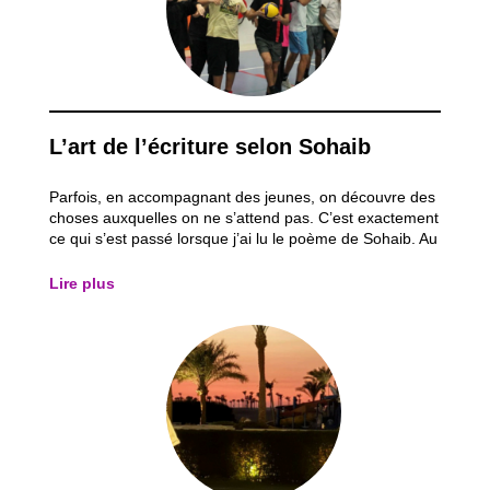
L’art de l’écriture selon Sohaib
Parfois, en accompagnant des jeunes, on découvre des
choses auxquelles on ne s’attend pas. C’est exactement
ce qui s’est passé lorsque j’ai lu le poème de Sohaib. Au
départ, je pensais lire un simple exercice d’écriture. Moi
l’amoureux des lettres et de l’écriture, j’ai été surpris par
Lire plus
la...