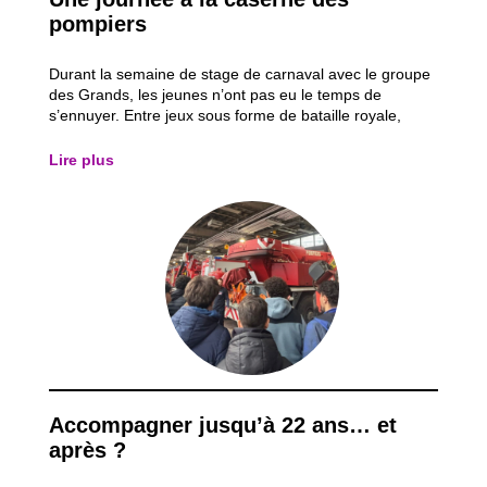
pompiers
Durant la semaine de stage de carnaval avec le groupe
des Grands, les jeunes n’ont pas eu le temps de
s’ennuyer. Entre jeux sous forme de bataille royale,
parcours sportifs, initiation à la boxe anglaise et une
journée de prévention incendie à la caserne des
Lire plus
pompiers, la semaine a été bien remplie...
Accompagner jusqu’à 22 ans… et
après ?