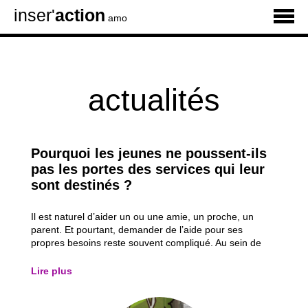
inser'
action
amo
actualités
Pourquoi les jeunes ne poussent-ils
pas les portes des services qui leur
sont destinés ?
Il est naturel d’aider un ou une amie, un proche, un
parent. Et pourtant, demander de l’aide pour ses
propres besoins reste souvent compliqué. Au sein de
nos permanences, parmi les besoins exprimés, on
retrouve notamment la rédaction de CV et de lettres de
Lire plus
motivation, la recherche d’un job étudiant...