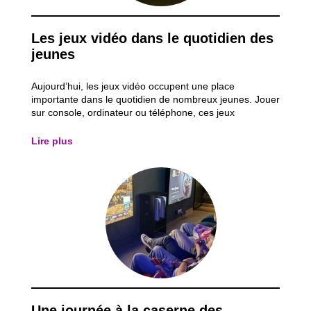
Les jeux vidéo dans le quotidien des
jeunes
Aujourd’hui, les jeux vidéo occupent une place
importante dans le quotidien de nombreux jeunes. Jouer
sur console, ordinateur ou téléphone, ces jeux
représentent souvent un moment de détente après
l’école, mais aussi une manière de partager des
Lire plus
moments avec des amis qui sont parfois à distance ou
à...
Une journée à la caserne des