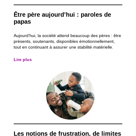
Être père aujourd’hui : paroles de
papas
Aujourd’hui, la société attend beaucoup des pères : être
présents, soutenants, disponibles émotionnellement,
tout en continuant à assurer une stabilité matérielle.
Mais derrière ces attentes, comment les pères vivent-ils
réellement leur rôle ? Après avoir analysé le mois passé,
Lire plus
la place que la...
Les notions de frustration, de limites