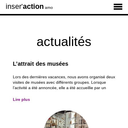
inser'
action
amo
actualités
L’attrait des musées
Lors des dernières vacances, nous avons organisé deux
visites de musées avec différents groupes. Lorsque
l’activité a été annoncée, elle a été accueillie par un
nombre non négligeable de « oh noooon », « ça va être
nul » et autres exclamations plutôt négatives. J’ai donc
Lire plus
voulu me pencher sur ce que...