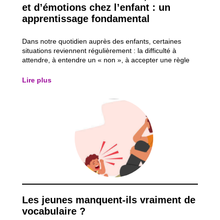
et d’émotions chez l’enfant : un
apprentissage fondamental
Dans notre quotidien auprès des enfants, certaines
situations reviennent régulièrement : la difficulté à
attendre, à entendre un « non », à accepter une règle
ou à renoncer à ce que l’on désire sur l’instant. Ces
moments peuvent être intenses, parfois éprouvants,
Lire plus
autant pour les enfants que pour...
Les jeunes manquent-ils vraiment de
vocabulaire ?