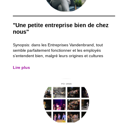
"Une petite entreprise bien de chez
nous"
Synopsis: dans les Entreprises Vandenbrand, tout
semble parfaitement fonctionner et les employés
s’entendent bien, malgré leurs origines et cultures
différentes. Mais le jour où Abdelatif Boulayoun vient
pour un entretien d’embauche, on réalise que certains
Lire plus
préjugés ont la peau dure...