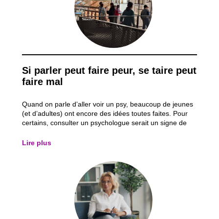
Si parler peut faire peur, se taire peut
faire mal
Quand on parle d’aller voir un psy, beaucoup de jeunes
(et d’adultes) ont encore des idées toutes faites. Pour
certains, consulter un psychologue serait un signe de
faiblesse, quelque chose que seules les personnes
“vraiment malades” font. On entend parfois des phrases
Lire plus
comme « tu n’es pas assez...