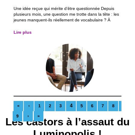
Une idée reçue qui mérite d’être questionnée Depuis
plusieurs mois, une question me trotte dans la tête : les
jeunes manquent-ils réellement de vocabulaire ? À
Inser’action, j’ai remarqué quelque chose qui
m’interpelle. Lorsqu’on demande à un jeune de raconter
Lire plus
une activité, d’exprimer son avis ou...
4
«
‹
1
2
3
5
6
7
8
9
›
»
Les castors à l’assaut du
Luminopolis !