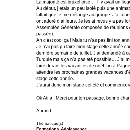
La majorité est bruxelloise… Il y avait un liég
Au début, j’étais un peu isolé puis une animatr
fallait que je me mélange au groupe. J’ai alors 
ont adoré d’ailleurs. Je les ai revus y a pas 
Assemblée Générale composée de réunions et d
passée).
Ah c’est cool ça ! Mais tu n’as pas fini ton an
Je n’ai pas pu faire mon stage cette année car
dernière semaine de juillet. J’ai demandé à ce
Turquie mais ça n’a pas été possible… J’ai m
faire durant les vacances de noël, ou à Paque
attendre les prochaines grandes vacances d’été
stage cette année.
J’aurai donc mon stage cet été et commencer
Ok Atila ! Merci pour ton passage, bonne chanc
Ahmed
Thèmatique(s)
Formations
Adolescence