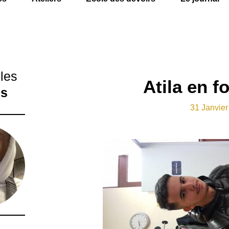
cles
Atila en f
és
31 Janvier