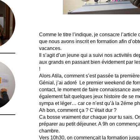
Comme le titre l’indique, je consacre l’articl
que nous avons inscrit en formation afin d’obt
vacances.
Il s’agit d’un jeune qui a suivi nos activités dep
aux grands en passant bien évidement par le
!
Alors Atila, comment s’est passée ta premièr
Génial, j’ai adoré Le premier weekend de form
contact, le moment de faire connaissance ave
également fait quelques jeux histoire de se me
sympa et léger… car ce n’est qu’à la 2éme ph
Ah bon, comment ça ? C’était dur ?
Ca bosse vraiment dur chaque jour tu sais. On 
préparer au petit déjeuner. A 9h on commençai
chambre.
Vers 10h30, on commençait la formation jusqu