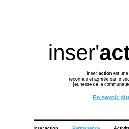
inser'
ac
inser’
action
est une
reconnue et agréée par le sec
jeunesse de la communauté
En savoir pl
action
Permanence
Activit