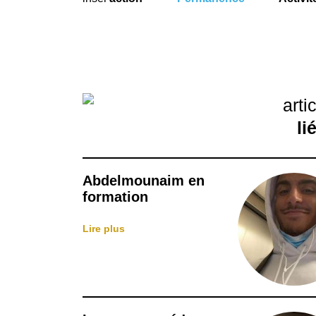
arti
li
Abdelmounaim en
formation
Lire plus