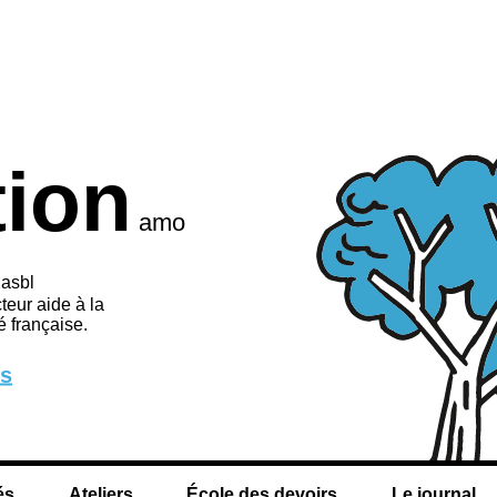
tion
amo
 asbl
teur aide à la
 française.
us
és
Ateliers
École des devoirs
Le journal