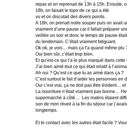
repas et on reprenait de 13h à 15h. Ensuite, 
18h, on faisait le topo de ce qui a été
vu et on discutait des divers points.
A 18h, on prenait notre souper puis on avait u
vraiment d’une pause car il fallait préparer u
veillée un soir et donc le temps de pause étai
du lendemain. C’était vraiment fatiguant.
Ok ok, je vois… mais ça t’a quand même plu 
Oui bien sûr, c’était trop bien.
Et qu’est-ce qui t’a le plus marqué dans cette
J’ai bien aimé tout ce qui était relatif à l’ani
Ah oui ? Qu’est ce que tu as aimé dans ça ?
C’est surtout le fait d’aider les personnes en di
Oui c’est vrai, ça ne doit pas être évident… e
La nourriture n’était vraiment pas bonne… He
supermarché à côté… Les matins étaient diffici
son de mon réveil à la fin du séjour car j’avai
longtemps.
Et le contact avec les autres était facile ? Vo