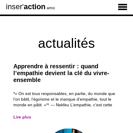
inser'
action
amo
actualités
Apprendre à ressentir : quand
l’empathie devient la clé du vivre-
ensemble
*« On est tous responsables, en partie, du monde que
l’on bâtit, l’égoïsme et le manque d’empathie, tout le
monde en pâtit. »*¹ — Nekfeu L’empathie, c’est cette
capacité précieuse à se mettre à la place de l’autre, à
comprendre ce qu’il ressent, à percevoir ses émotions
Lire plus
sans forcément les vivre soi...