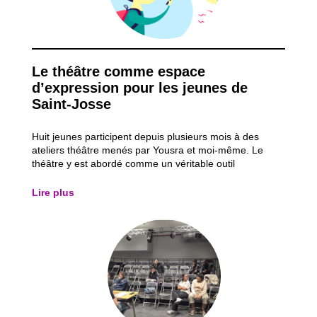
Le théâtre comme espace
d’expression pour les jeunes de
Saint-Josse
Huit jeunes participent depuis plusieurs mois à des
ateliers théâtre menés par Yousra et moi-même. Le
théâtre y est abordé comme un véritable outil
d’émancipation : il ne s’agit pas seulement de jouer des
rôles, mais aussi d’apprendre à écouter, à s’exprimer et
Lire plus
à rencontrer les autres. Ces jeunes y...