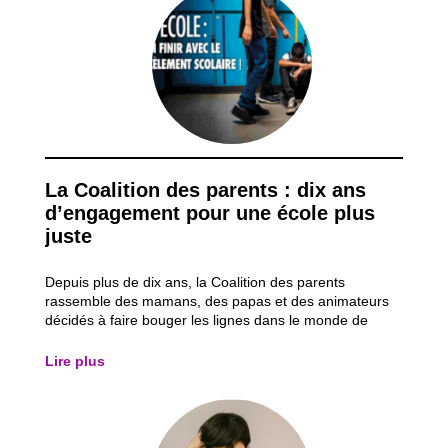
La Coalition des parents : dix ans
d’engagement pour une école plus
juste
Depuis plus de dix ans, la Coalition des parents
rassemble des mamans, des papas et des animateurs
décidés à faire bouger les lignes dans le monde de
l’enseignement. Leur objectif est simple : que chaque
enfant ait les mêmes chances de réussir à l’école, quel
Lire plus
que soit son milieu d’origine. Face aux...