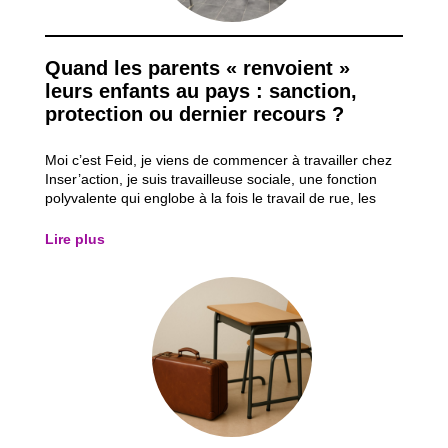
Quand les parents « renvoient »
leurs enfants au pays : sanction,
protection ou dernier recours ?
Moi c’est Feid, je viens de commencer à travailler chez
Inser’action, je suis travailleuse sociale, une fonction
polyvalente qui englobe à la fois le travail de rue, les
permanences durant lesquelles je peux accompagner
les parents et les jeunes dans leurs démarches mais
Lire plus
aussi être à l’écoute, les...