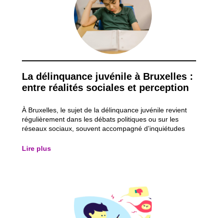
La délinquance juvénile à Bruxelles :
entre réalités sociales et perception
À Bruxelles, le sujet de la délinquance juvénile revient
régulièrement dans les débats politiques ou sur les
réseaux sociaux, souvent accompagné d’inquiétudes
sur une prétendue explosion de la criminalité chez les
jeunes. Mais que disent réellement les chiffres ? La
Lire plus
délinquance juvénile; est-elle...