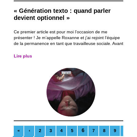
« Génération texto : quand parler
devient optionnel »
Ce premier article est pour moi l’occasion de me
présenter ! Je m’appelle Roxanne et j’ai rejoint l’équipe
de la permanence en tant que travailleuse sociale. Avant
cela, j’ai fait mes études à Louvain-la-Neuve en
communication puis en criminologie. Durant mes temps
Lire plus
libres, j’étais aussi animatrice...
6
«
‹
2
3
4
5
7
8
9