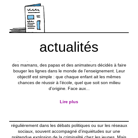
La Coalition des parents : dix ans
d’engagement pour une école plus juste
actualités
L'asbl
la permanence
Le journal
Depuis plus de dix ans, la Coalition des parents rassemble
des mamans, des papas et des animateurs décidés à faire
bouger les lignes dans le monde de l’enseignement. Leur
objectif est simple : que chaque enfant ait les mêmes
chances de réussir à l’école, quel que soit son milieu
d’origine. Face aux...
La délinquance juvénile à Bruxelles :
entre réalités sociales et perception
Lire plus
L'asbl
la permanence
Le journal
À Bruxelles, le sujet de la délinquance juvénile revient
régulièrement dans les débats politiques ou sur les réseaux
sociaux, souvent accompagné d’inquiétudes sur une
prétendue explosion de la criminalité chez les jeunes. Mais