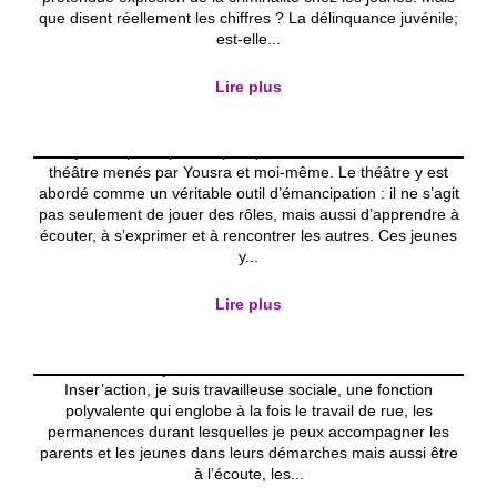
que disent réellement les chiffres ? La délinquance juvénile;
est-elle...
Le théâtre comme espace d’expression
pour les jeunes de Saint-Josse
Lire plus
Activités éducatives
Atelier théâtre
École des
devoirs
L'asbl
Le journal
Huit jeunes participent depuis plusieurs mois à des ateliers
théâtre menés par Yousra et moi-même. Le théâtre y est
abordé comme un véritable outil d’émancipation : il ne s’agit
pas seulement de jouer des rôles, mais aussi d’apprendre à
écouter, à s’exprimer et à rencontrer les autres. Ces jeunes
Quand les parents « renvoient » leurs
y...
enfants au pays : sanction, protection
ou dernier recours ?
Lire plus
L'asbl
la permanence
Le journal
Moi c’est Feid, je viens de commencer à travailler chez
Inser’action, je suis travailleuse sociale, une fonction
polyvalente qui englobe à la fois le travail de rue, les
permanences durant lesquelles je peux accompagner les
parents et les jeunes dans leurs démarches mais aussi être
à l’écoute, les...