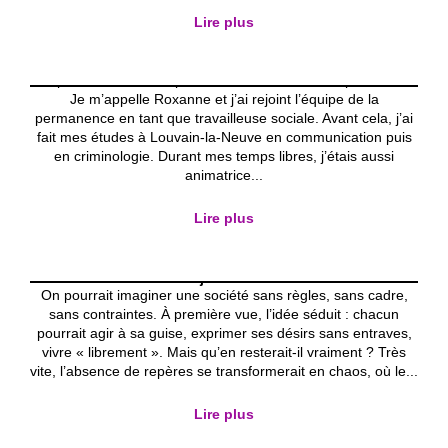
« Génération texto : quand parler
devient optionnel »
Lire plus
L'asbl
la permanence
Le journal
Ce premier article est pour moi l’occasion de me présenter !
Je m’appelle Roxanne et j’ai rejoint l’équipe de la
permanence en tant que travailleuse sociale. Avant cela, j’ai
fait mes études à Louvain-la-Neuve en communication puis
en criminologie. Durant mes temps libres, j’étais aussi
animatrice...
Une société sans limite, est-ce vraiment
Lire plus
la liberté ?
Activités éducatives
L'asbl
la permanence
Le
journal
On pourrait imaginer une société sans règles, sans cadre,
sans contraintes. À première vue, l’idée séduit : chacun
pourrait agir à sa guise, exprimer ses désirs sans entraves,
vivre « librement ». Mais qu’en resterait-il vraiment ? Très
vite, l’absence de repères se transformerait en chaos, où le...
Lire plus