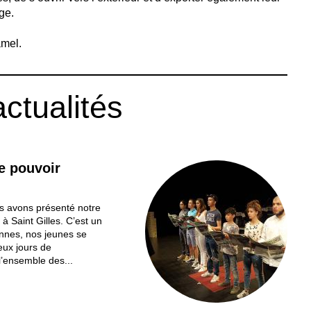
ge.
amel.
actualités
le pouvoir
ous avons présenté notre
à Saint Gilles. C’est un
onnes, nos jeunes se
eux jours de
l’ensemble des...