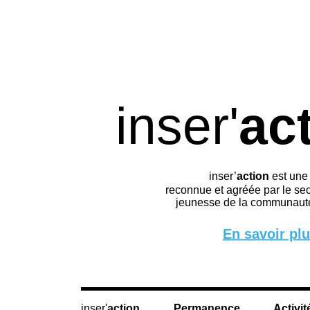
inser'
ac
inser’
action
est une
reconnue et agréée par le sec
jeunesse de la communauté
En savoir pl
action
Permanence
Activit