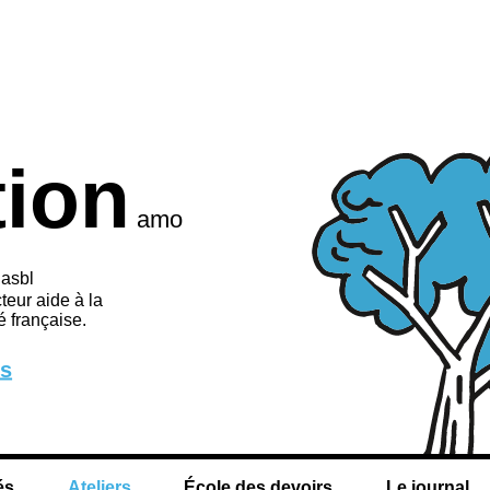
tion
amo
 asbl
teur aide à la
 française.
us
és
Ateliers
École des devoirs
Le journal