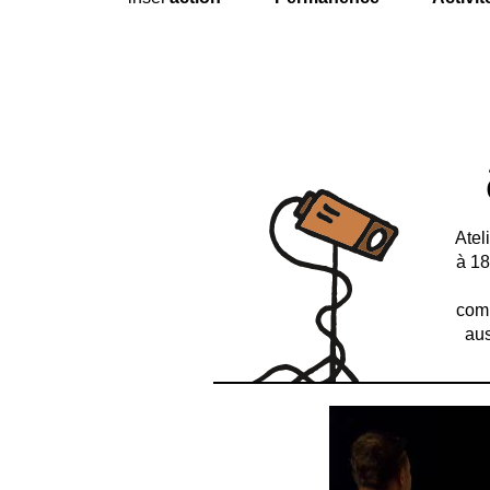
Atel
à 18
comp
aus