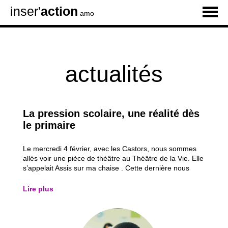
inser'
action
amo
actualités
La pression scolaire, une réalité dès
le primaire
Le mercredi 4 février, avec les Castors, nous sommes
allés voir une pièce de théâtre au Théâtre de la Vie. Elle
s’appelait Assis sur ma chaise . Cette dernière nous
racontait l’histoire de Blaise, un jeune en décrochage
scolaire. Avant d’aller à l’école, une peur l’envahit,
Lire plus
décrite comme une pierre...