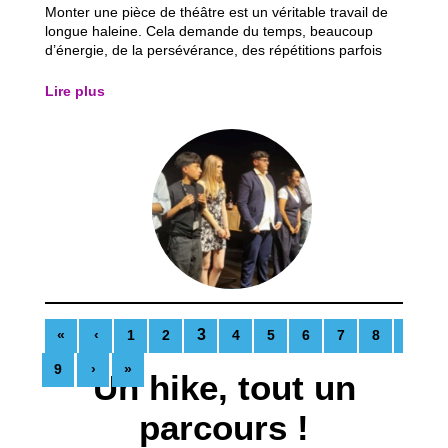
Monter une pièce de théâtre est un véritable travail de
longue haleine. Cela demande du temps, beaucoup
d’énergie, de la persévérance, des répétitions parfois
tardives, des moments de doute, des oublis de texte…
mais surtout un fort engagement, tant de la part des
Lire plus
jeunes que de l’équipe éducative...
3
«
‹
1
2
4
5
6
7
8
9
›
»
Un hike, tout un
parcours !