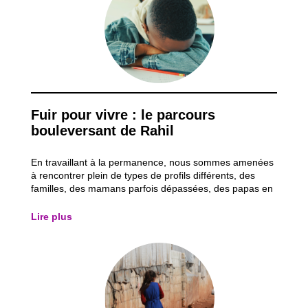
Fuir pour vivre : le parcours
bouleversant de Rahil
En travaillant à la permanence, nous sommes amenées
à rencontrer plein de types de profils différents, des
familles, des mamans parfois dépassées, des papas en
difficulté, des jeunes qui ont besoin d’un coup de pouce,
etc. Parmi toutes ces personnes, j’ai rencontré et
Lire plus
commencé à accompagner Rahil,...