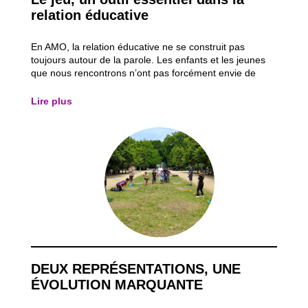
relation éducative
En AMO, la relation éducative ne se construit pas
toujours autour de la parole. Les enfants et les jeunes
que nous rencontrons n’ont pas forcément envie de
parler d’eux, ni même de comprendre pourquoi un
éducateur est là. Il faut alors trouver d’autres chemins
Lire plus
pour entrer en lien avec les jeunes...
DEUX REPRÉSENTATIONS, UNE
ÉVOLUTION MARQUANTE