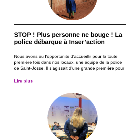
STOP ! Plus personne ne bouge ! La
police débarque à Inser’action
Nous avons eu l’opportunité d’accueillir pour la toute
première fois dans nos locaux, une équipe de la police
de Saint-Josse. Il s’agissait d’une grande première pour
nous. Ils sont venus animer et discuter un petit peu avec
nos juniors afin de leur faire comprendre leurs missions
Lire plus
et leur utilité...