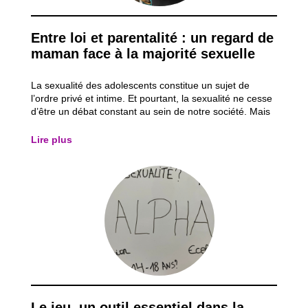
Entre loi et parentalité : un regard de
maman face à la majorité sexuelle
La sexualité des adolescents constitue un sujet de
l’ordre privé et intime. Et pourtant, la sexualité ne cesse
d’être un débat constant au sein de notre société. Mais
au-delà de ces débats, qu’en est-il réellement de la
connaissance de la loi qui encadre la sexualité des
Lire plus
adolescents ? C’est dans...
Le jeu, un outil essentiel dans la