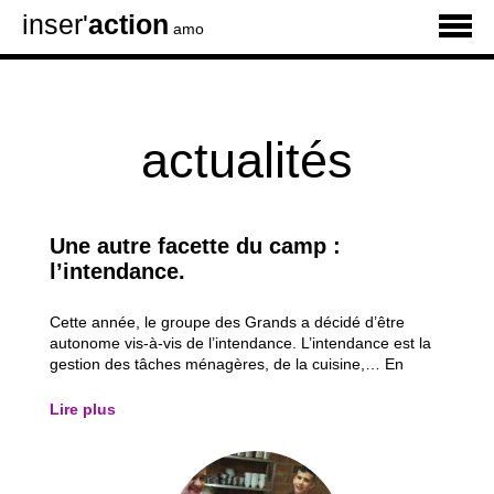
inser'
action
amo
actualités
Une autre facette du camp :
l’intendance.
Cette année, le groupe des Grands a décidé d’être
autonome vis-à-vis de l’intendance. L’intendance est la
gestion des tâches ménagères, de la cuisine,… En
petits groupes, ils y ont donc participé de manière
active. Voici quelques retours de nos jeunes : "Bonjour
Lire plus
je m’appelle Adil, j’ai 16 ans et ça...