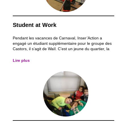
Student at Work
Pendant les vacances de Carnaval, Inser’Action a
engagé un étudiant supplémentaire pour le groupe des
Castors, il s’agit de Waïl. C’est un jeune du quartier, la
plupart des enfants qui viennent en activité le
connaissaient donc déjà. En effet, notre ASBL donne
Lire plus
l’opportunité aux étudiants d’avoir...