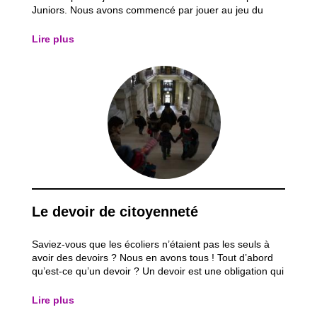
Juniors. Nous avons commencé par jouer au jeu du
Ballon chasseur. Nous avons choisi au hasard deux
Juniors pour jouer le rôle du chasseur. Le but était de
Lire plus
passer le ballon à son coéquipier afin de...
Le devoir de citoyenneté
Saviez-vous que les écoliers n’étaient pas les seuls à
avoir des devoirs ? Nous en avons tous ! Tout d’abord
qu’est-ce qu’un devoir ? Un devoir est une obligation qui
peut être de nature juridique ou morale et il constitue la
contrepartie de vos droits. Le devoir a pour utilité de
Lire plus
guider le citoyen...