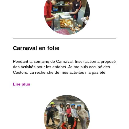
Carnaval en folie
Pendant la semaine de Carnaval, Inser’action a proposé
des activités pour les enfants. Je me suis occupé des
Castors. La recherche de mes activités n’a pas été
aisée mais j’ai pu faire un programme bien rempli afin
que les enfants prennent plaisir à venir aux activités.
Lire plus
Nous avons fait plusieurs...