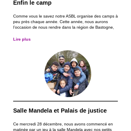
Enfin le camp
Comme vous le savez notre ASBL organise des camps à
peu près chaque année. Cette année, nous aurons
l’occasion de nous rendre dans la région de Bastogne,
une ville historique qui se trouve dans les Ardennes. Elle
se situe dans la province du Luxembourg. Nous irons la
Lire plus
première semaine des vacances...
Salle Mandela et Palais de justice
Ce mercredi 28 décembre, nous avons commencé en
matinée par un jeu à la salle Mandela avec nos petits