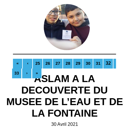
32
«
‹
25
26
27
28
29
30
31
33
›
»
ASLAM A LA
DECOUVERTE DU
MUSEE DE L’EAU ET DE
LA FONTAINE
30 Avril 2021