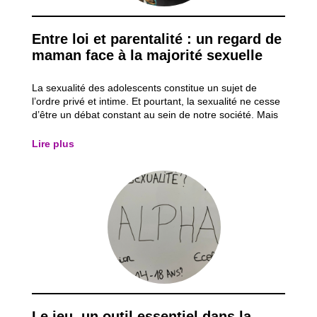
Entre loi et parentalité : un regard de
maman face à la majorité sexuelle
La sexualité des adolescents constitue un sujet de
l’ordre privé et intime. Et pourtant, la sexualité ne cesse
d’être un débat constant au sein de notre société. Mais
au-delà de ces débats, qu’en est-il réellement de la
connaissance de la loi qui encadre la sexualité des
Lire plus
adolescents ? C’est dans...
Le jeu, un outil essentiel dans la