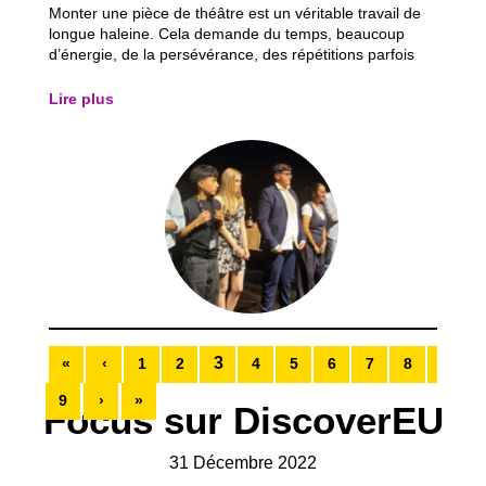
Monter une pièce de théâtre est un véritable travail de
longue haleine. Cela demande du temps, beaucoup
d’énergie, de la persévérance, des répétitions parfois
tardives, des moments de doute, des oublis de texte…
mais surtout un fort engagement, tant de la part des
Lire plus
jeunes que de l’équipe éducative...
3
«
‹
1
2
4
5
6
7
8
9
›
»
Focus sur DiscoverEU
31 Décembre 2022