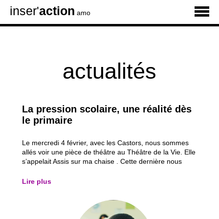
inser'
action
amo
actualités
La pression scolaire, une réalité dès
le primaire
Le mercredi 4 février, avec les Castors, nous sommes
allés voir une pièce de théâtre au Théâtre de la Vie. Elle
s’appelait Assis sur ma chaise . Cette dernière nous
racontait l’histoire de Blaise, un jeune en décrochage
scolaire. Avant d’aller à l’école, une peur l’envahit,
Lire plus
décrite comme une pierre...