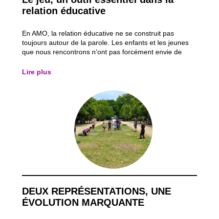
relation éducative
En AMO, la relation éducative ne se construit pas
toujours autour de la parole. Les enfants et les jeunes
que nous rencontrons n’ont pas forcément envie de
parler d’eux, ni même de comprendre pourquoi un
éducateur est là. Il faut alors trouver d’autres chemins
Lire plus
pour entrer en lien avec les jeunes...
DEUX REPRÉSENTATIONS, UNE
ÉVOLUTION MARQUANTE