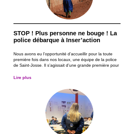
STOP ! Plus personne ne bouge ! La
police débarque à Inser’action
Nous avons eu l’opportunité d’accueillir pour la toute
première fois dans nos locaux, une équipe de la police
de Saint-Josse. Il s’agissait d’une grande première pour
nous. Ils sont venus animer et discuter un petit peu avec
nos juniors afin de leur faire comprendre leurs missions
Lire plus
et leur utilité...