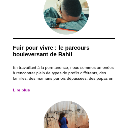
Fuir pour vivre : le parcours
bouleversant de Rahil
En travaillant à la permanence, nous sommes amenées
à rencontrer plein de types de profils différents, des
familles, des mamans parfois dépassées, des papas en
difficulté, des jeunes qui ont besoin d’un coup de pouce,
etc. Parmi toutes ces personnes, j’ai rencontré et
Lire plus
commencé à accompagner Rahil,...