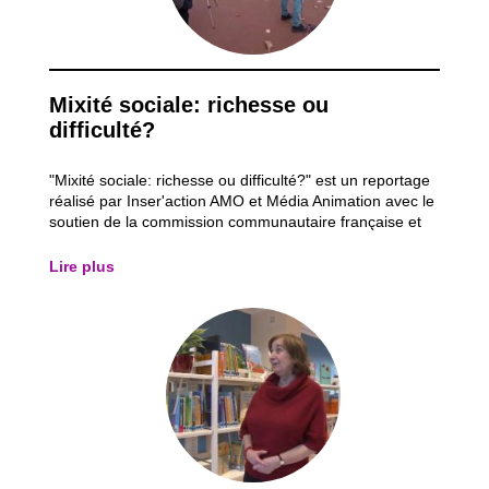
Mixité sociale: richesse ou
difficulté?
"Mixité sociale: richesse ou difficulté?" est un reportage
réalisé par Inser'action AMO et Média Animation avec le
soutien de la commission communautaire française et
de la commune de Saint-Josse-ten-Noode dans le cadre
du décret du 13 mai 2004 relatif à la cohésion sociale
Lire plus
(Réserve Communale 2011).