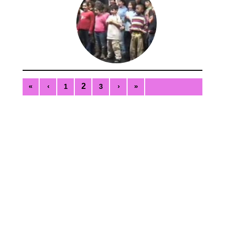
2
«
‹
1
3
›
»