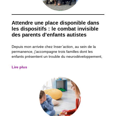
Attendre une place disponible dans
les dispositifs : le combat invisible
des parents d’enfants autistes
Depuis mon arrivée chez Inser’action, au sein de la
permanence, j’accompagne trois familles dont les
enfants présentent un trouble du neurodéveloppement,
plus particulièrement un trouble du spectre de l’autisme
(TSA). Ces accompagnements me permettent
Lire plus
d’observer les obstacles auxquels ces parents d...