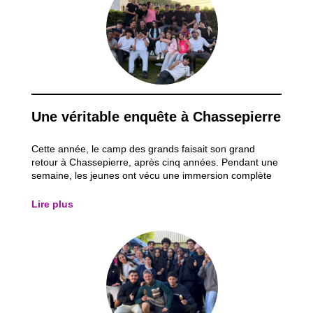
Une véritable enquête à Chassepierre
Cette année, le camp des grands faisait son grand
retour à Chassepierre, après cinq années. Pendant une
semaine, les jeunes ont vécu une immersion complète
dans l’univers d’une grande enquête policière. Le thème
du séjour tournait autour d’un meurtre non élucidé
Lire plus
datant de cinq ans. Dès leur arrivée...