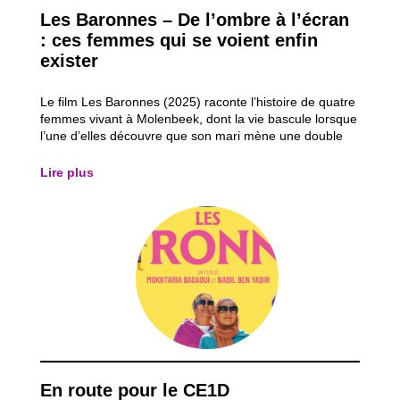
Les Baronnes – De l’ombre à l’écran
: ces femmes qui se voient enfin
exister
Le film Les Baronnes (2025) raconte l’histoire de quatre
femmes vivant à Molenbeek, dont la vie bascule lorsque
l’une d’elles découvre que son mari mène une double
vie. Refusant de subir la situation, elle décide de
reprendre le contrôle de sa vie en réalisant un rêve
Lire plus
oublié : faire du théâtre et...
En route pour le CE1D