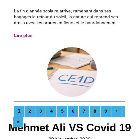
La fin d’année scolaire arrive, ramenant dans ses
bagages le retour du soleil, la nature qui reprend ses
droits avec les arbres en fleurs et le bourdonnement
discret des insectes. Une atmosphère presque légère,
qui donne un avant-goût de vacances… mais qui, pour
Lire plus
beaucoup d’élèves, annonce aussi une...
1
2
3
4
5
6
7
8
9
›
»
Mehmet Ali VS Covid 19