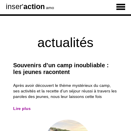
inser'
action
amo
actualités
Souvenirs d’un camp inoubliable :
les jeunes racontent
Après avoir découvert le thème mystérieux du camp,
ses activités et la recette d’un séjour réussi à travers les
paroles des jeunes, nous leur laissons cette fois
pleinement la parole. À travers les témoignages de six
participants, découvrez les moments qui les ont le plus
Lire plus
marqués, leurs activités...