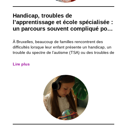
Handicap, troubles de
l’apprentissage et école spécialisée :
un parcours souvent compliqué pour
les familles
À Bruxelles, beaucoup de familles rencontrent des
difficultés lorsque leur enfant présente un handicap, un
trouble du spectre de l’autisme (TSA) ou des troubles de
l’apprentissage comme la dyslexie (lecture/écriture) ou
la dyspraxie (gestes). Même s’il existe des aides et des
Lire plus
écoles spécialisées,...